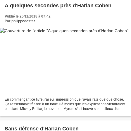
A quelques secondes près d'Harlan Coben
Publié le 25/11/2018 à 07:42
Par
philippedester
En commençant ce livre, j'ai eu l'impression que j'avais raté quelque chose.
Ça ressemblait très fort à un tome II à moins que les explications viendraient
plus tard. Mickey Bolitar, le neveu de Myron, s'est trouvé sur les lieux d'un
drame, mais de quoi...
Sans défense d'Harlan Coben