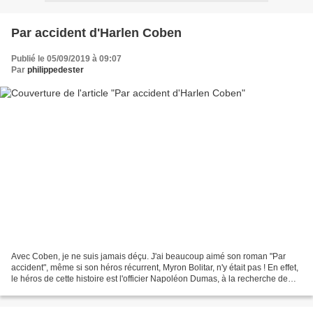
Par accident d'Harlen Coben
Publié le 05/09/2019 à 09:07
Par
philippedester
Avec Coben, je ne suis jamais déçu. J'ai beaucoup aimé son roman "Par
accident", même si son héros récurrent, Myron Bolitar, n'y était pas ! En effet,
le héros de cette histoire est l'officier Napoléon Dumas, à la recherche de
son ex-petite amie, Maura,...