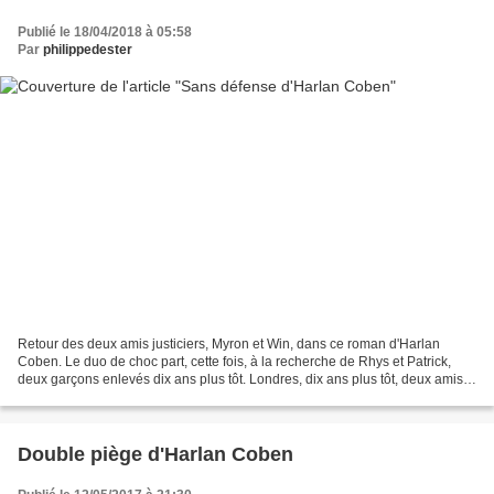
Publié le 18/04/2018 à 05:58
Par
philippedester
Retour des deux amis justiciers, Myron et Win, dans ce roman d'Harlan
Coben. Le duo de choc part, cette fois, à la recherche de Rhys et Patrick,
deux garçons enlevés dix ans plus tôt. Londres, dix ans plus tôt, deux amis
qui jouaient ensemble disparaissent...
Double piège d'Harlan Coben