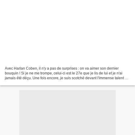
Avec Harlan Coben, il n'y a pas de surprises : on va aimer son dernier
bouquin ! Si je ne me trompe, celui-ci est le 27e que je lis de lui et je n'ai
jamais été déçu. Une fois encore, je suis scotché devant l'immense talent de
cet auteur qui, sans être...