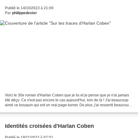
Publié le 14/10/2023 à 21:00
Par
philippedester
Voici le 30e roman d'Harlan Coben que je lis et je pense que je n'ai jamais
été déçu. Ce n'est pas encore le cas aujourd'hui, loin de là ! J'ai beaucoup
aimé ce bouquin qui est un vrai page-turner. De plus, j'ai ressenti beaucoup
d'empathie pour le personnage...
Identités croisées d'Harlan Coben
Publié le 19/11/2022 à 07:51