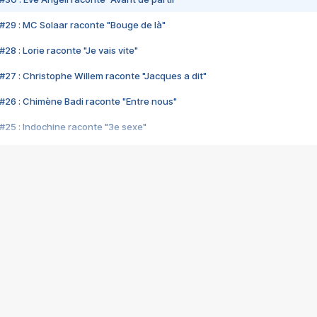
#29 : MC Solaar raconte "Bouge de là"
28 : Lorie raconte "Je vais vite"
#27 : Christophe Willem raconte "Jacques a dit"
#26 : Chimène Badi raconte "Entre nous"
#25 : Indochine raconte "3e sexe"
#24 : Zaho raconte "C'est chelou"
#23 : Patrick Bruel raconte "Au café des délices"
#22 : Kyo raconte "Le chemin"
#21 : Nolwenn Leroy raconte "Cassé"
#20 : Patrick Hernandez raconte "Born to be alive"
#19 : Lorie raconte "Près de moi"
#18 : Michael Jones raconte "A nos actes manqués" (avec Jean-Jacque