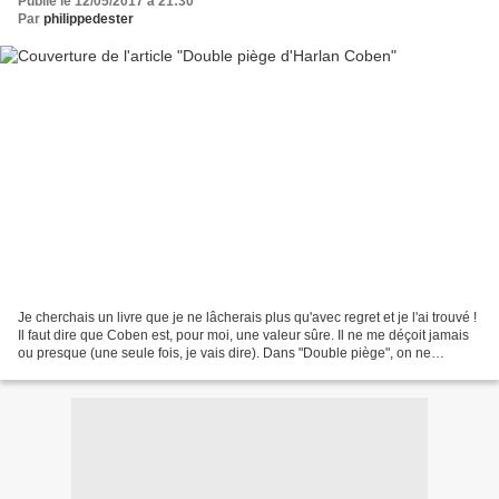
Publié le 12/05/2017 à 21:30
Par
philippedester
Je cherchais un livre que je ne lâcherais plus qu'avec regret et je l'ai trouvé !
Il faut dire que Coben est, pour moi, une valeur sûre. Il ne me déçoit jamais
ou presque (une seule fois, je vais dire). Dans "Double piège", on ne
retrouve pas son héros...