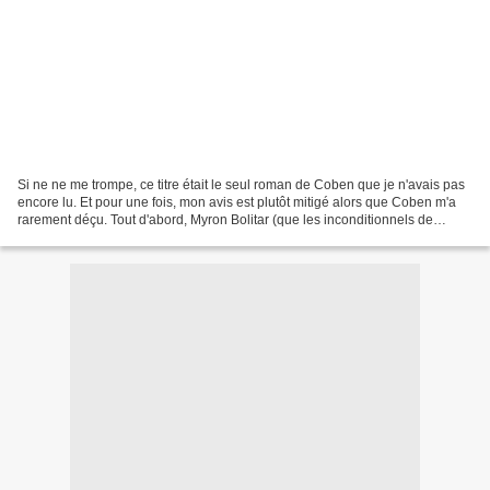
Si ne ne me trompe, ce titre était le seul roman de Coben que je n'avais pas
encore lu. Et pour une fois, mon avis est plutôt mitigé alors que Coben m'a
rarement déçu. Tout d'abord, Myron Bolitar (que les inconditionnels de
l'auteur connaissent bien)...