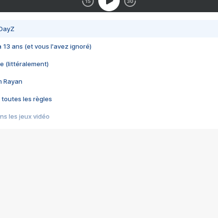
 DayZ
 a 13 ans (et vous l'avez ignoré)
e (littéralement)
im Rayan
 toutes les règles
s les jeux vidéo
us choquant de Rockstar ? - Le scandale BULLY
e plus moche de Steam
du RÊVE tourne au CAUCHEMAR
pendant 8 heures
it… à tort