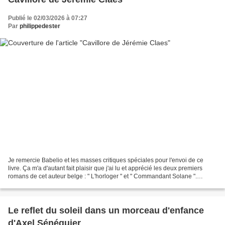
Publié le 02/03/2026 à 07:27
Par
philippedester
Je remercie Babelio et les masses critiques spéciales pour l'envoi de ce
livre. Ça m'a d'autant fait plaisir que j'ai lu et apprécié les deux premiers
romans de cet auteur belge : " L'horloger " et " Commandant Solane ".
Babelio classe ce roman dans les...
Le reflet du soleil dans un morceau d'enfance
d'Axel Sénéquier