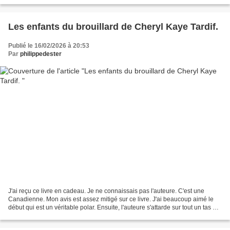
Les enfants du brouillard de Cheryl Kaye Tardif.
Publié le 16/02/2026 à 20:53
Par
philippedester
J'ai reçu ce livre en cadeau. Je ne connaissais pas l'auteure. C'est une
Canadienne. Mon avis est assez mitigé sur ce livre. J'ai beaucoup aimé le
début qui est un véritable polar. Ensuite, l'auteure s'attarde sur tout un tas de
choses qui n'ont rien...