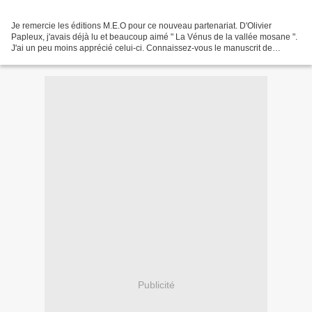
Je remercie les éditions M.E.O pour ce nouveau partenariat. D'Olivier
Papleux, j'avais déjà lu et beaucoup aimé " La Vénus de la vallée mosane ".
J'ai un peu moins apprécié celui-ci. Connaissez-vous le manuscrit de
Voynich? Il fait partie des mystères...
Publicité