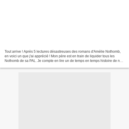
Tout arrive ! Après 5 lectures désastreuses des romans d'Amélie Nothomb,
en voici un que j'ai apprécié ! Mon père est en train de liquider tous les
Nothomb de sa PAL. Je compte en lire un de temps en temps histoire de ne
pas mourir idiot, sans connaitre...