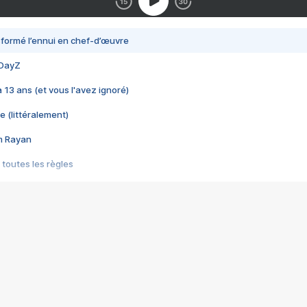
nsformé l’ennui en chef-d’œuvre
 DayZ
 a 13 ans (et vous l'avez ignoré)
e (littéralement)
im Rayan
 toutes les règles
s les jeux vidéo
us choquant de Rockstar ? - Le scandale BULLY
e plus moche de Steam
du RÊVE tourne au CAUCHEMAR
pendant 8 heures