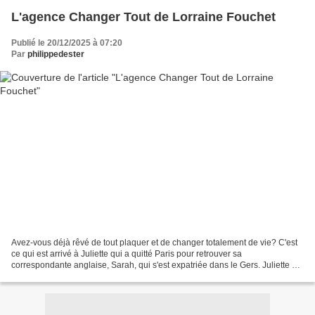
L'agence Changer Tout de Lorraine Fouchet
Publié le 20/12/2025 à 07:20
Par
philippedester
Avez-vous déjà rêvé de tout plaquer et de changer totalement de vie? C'est
ce qui est arrivé à Juliette qui a quitté Paris pour retrouver sa
correspondante anglaise, Sarah, qui s'est expatriée dans le Gers. Juliette y a
amené sa sœur dont elle s'occupe...