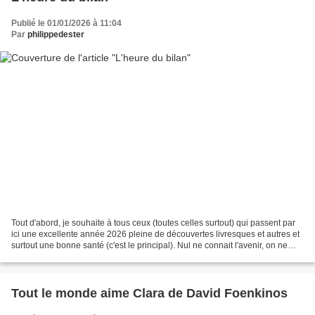
Publié le 01/01/2026 à 11:04
Par
philippedester
Tout d'abord, je souhaite à tous ceux (toutes celles surtout) qui passent par
ici une excellente année 2026 pleine de découvertes livresques et autres et
surtout une bonne santé (c'est le principal). Nul ne connait l'avenir, on ne
peut donc qu'émettre...
Tout le monde aime Clara de David Foenkinos