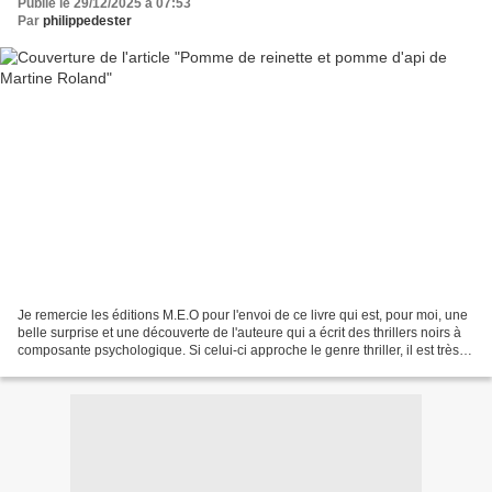
Publié le 29/12/2025 à 07:53
Par
philippedester
Je remercie les éditions M.E.O pour l'envoi de ce livre qui est, pour moi, une
belle surprise et une découverte de l'auteure qui a écrit des thrillers noirs à
composante psychologique. Si celui-ci approche le genre thriller, il est très
basé sur la psychologie....