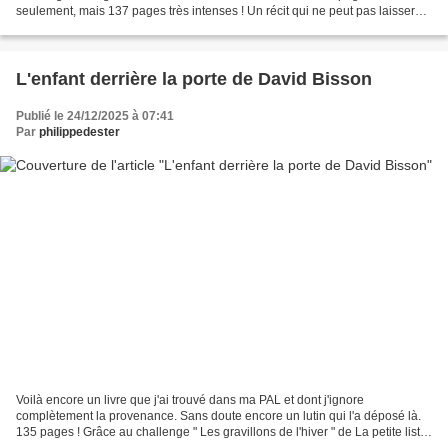
seulement, mais 137 pages très intenses ! Un récit qui ne peut pas laisser
indifférent ! C'est le premier roman...
L'enfant derrière la porte de David Bisson
Publié le 24/12/2025 à 07:41
Par
philippedester
Voilà encore un livre que j'ai trouvé dans ma PAL et dont j'ignore
complètement la provenance. Sans doute encore un lutin qui l'a déposé là.
135 pages ! Grâce au challenge " Les gravillons de l'hiver " de La petite liste,
je l'ai sorti de son rayonnage...