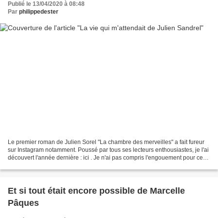
Publié le 13/04/2020 à 08:48
Par
philippedester
Le premier roman de Julien Sorel "La chambre des merveilles" a fait fureur
sur Instagram notamment. Poussé par tous ses lecteurs enthousiastes, je l'ai
découvert l'année dernière : ici . Je n'ai pas compris l'engouement pour ce
livre ! J'ai voulu lui...
Et si tout était encore possible de Marcelle
Pâques