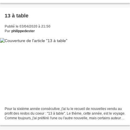
d'identité? Vite la fin pour...
13 à table
Publié le 03/04/2020 à 21:50
Par
philippedester
Pour la sixième année consécutive, j'ai lu le recueil de nouvelles vendu au
profit des restos du coeur : "13 à table". Le thème, cette année, est le voyage.
Comme toujours, j'ai préféré l'une ou l'autre nouvelle, mais certains auteurs
restent mes chouchous...