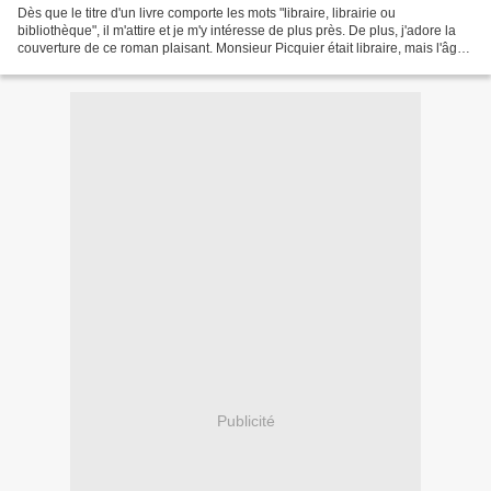
Dès que le titre d'un livre comporte les mots "libraire, librairie ou
bibliothèque", il m'attire et je m'y intéresse de plus près. De plus, j'adore la
couverture de ce roman plaisant. Monsieur Picquier était libraire, mais l'âge
l'a envoyé dans une maison...
Publicité