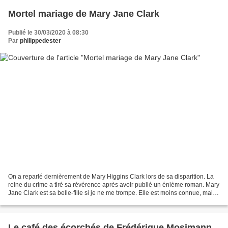
Mortel mariage de Mary Jane Clark
Publié le 30/03/2020 à 08:30
Par
philippedester
On a reparlé dernièrement de Mary Higgins Clark lors de sa disparition. La
reine du crime a tiré sa révérence après avoir publié un énième roman. Mary
Jane Clark est sa belle-fille si je ne me trompe. Elle est moins connue, mais
écrit pourtant depuis...
Le café des écorchés de Frédérique Mosimann