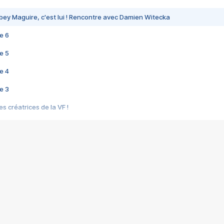
bey Maguire, c'est lui ! Rencontre avec Damien Witecka
e 6
e 5
e 4
e 3
s créatrices de la VF !
e 2
e 1
e Mektoub My Love arrive enfin ! Rencontre avec Shaïn Boumedine et Sal
i : après Toni en famille
elle réalise le bouleversant Dites lui que je l'aime
ais ! Rencontre autour de Vie privée de Rebecca Zlotowski