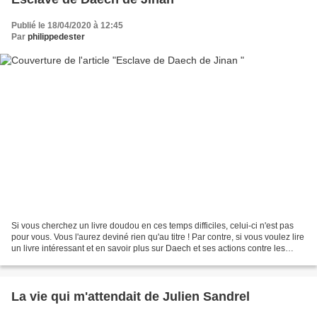
Publié le 18/04/2020 à 12:45
Par
philippedester
Si vous cherchez un livre doudou en ces temps difficiles, celui-ci n'est pas
pour vous. Vous l'aurez deviné rien qu'au titre ! Par contre, si vous voulez lire
un livre intéressant et en savoir plus sur Daech et ses actions contre les
Kurdes, celui-ci...
La vie qui m'attendait de Julien Sandrel