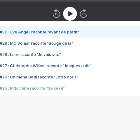
#30 : Eve Angeli raconte "Avant de partir"
#29 : MC Solaar raconte "Bouge de là"
28 : Lorie raconte "Je vais vite"
#27 : Christophe Willem raconte "Jacques a dit"
#26 : Chimène Badi raconte "Entre nous"
#25 : Indochine raconte "3e sexe"
#24 : Zaho raconte "C'est chelou"
#23 : Patrick Bruel raconte "Au café des délices"
#22 : Kyo raconte "Le chemin"
#21 : Nolwenn Leroy raconte "Cassé"