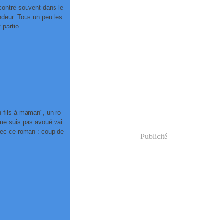
contre souvent dans le
vendeur. Tous un peu les
 partie...
n fils à maman", un ro
 me suis pas avoué vai
vec ce roman : coup de
Publicité