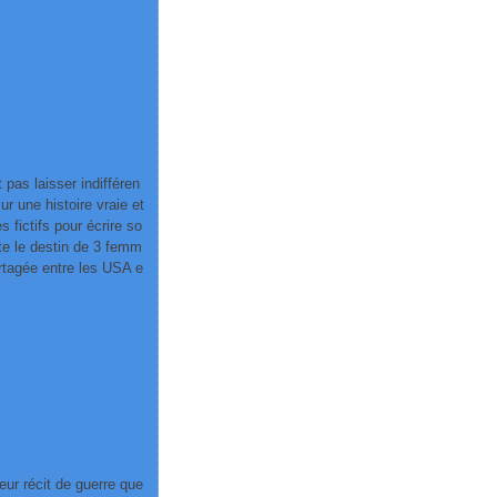
 pas laisser indifféren
ur une histoire vraie et
 fictifs pour écrire so
nte le destin de 3 femm
artagée entre les USA e
eur récit de guerre que