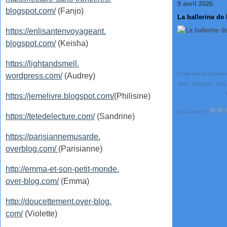
9 avril 2026
blogspot.com/
(Fanjo)
La ballerine de
https://enlisantenvoyageant.
blogspot.com/
(Keisha)
https://lightandsmell.
Posté par philippede
wordpress.com/
(Audrey)
Tags:
ballerine
,
Kiev
https://jemelivre.blogspot.com/
(Philisine)
Vous aimez ?
https://tetedelecture.com/
(Sandrine)
https://parisiannemusarde.
overblog.com/
(Parisianne)
http://emma-et-son-petit-monde.
over-blog.com/
(Emma)
http://doucettement.over-blog.
com/
(Violette)