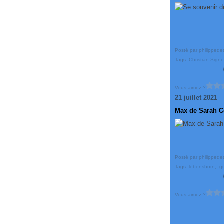
Posté par philippede
Tags:
Christian Signo
Vous aimez ?
21 juillet 2021
Max de Sarah C
Posté par philippede
Tags:
lebensborn
,
g
Vous aimez ?