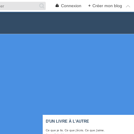
Connexion
+
Créer mon blog
D'UN LIVRE À L'AUTRE
Ce que je lis. Ce que j'écris. Ce que j'aime.