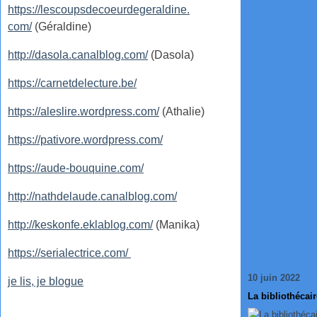
https://lescoupsdecoeurdegeraldine.
com/
(Géraldine)
http://dasola.canalblog.com/
(Dasola)
https://carnetdelecture.be/
https://aleslire.wordpress.com/
(Athalie)
https://pativore.wordpress.com/
https://aude-bouquine.com/
http://nathdelaude.canalblog.com/
http://keskonfe.eklablog.com/
(Manika)
https://serialectrice.com/
10 juin 2022
je lis, je blogue
La bibliothécai