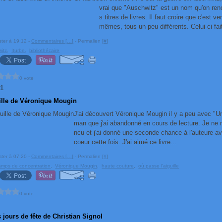
vrai que "Auschwitz" est un nom qu'on ren
s titres de livres. Il faut croire que c'est 
mêmes, tous un peu différents. Celui-ci fait
ster à 19:12 -
Commentaires [
…
]
- Permalien [
#
]
itz
,
Iturbe
,
bibliothécaire
0 vote
21
ille de Véronique Mougin
J'ai découvert Véronique Mougin il y a peu avec "U
man que j'ai abandonné en cours de lecture. Je ne
ncu et j'ai donné une seconde chance à l'auteure a
coeur cette fois. J'ai aimé ce livre...
ster à 07:20 -
Commentaires [
…
]
- Permalien [
#
]
amps de concentration
,
Véronique Mougin
,
haute couture
,
où passe l'aiguille
0 vote
 jours de fête de Christian Signol