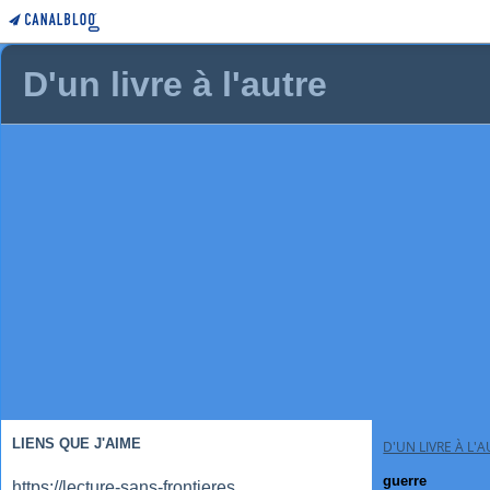
D'un livre à l'autre
LIENS QUE J'AIME
D'UN LIVRE À L'
guerre
https://lecture-sans-frontieres.