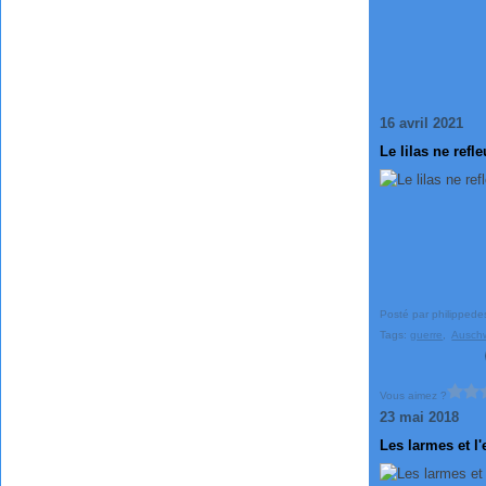
16 avril 2021
Le lilas ne refl
Posté par philippede
Tags:
guerre
,
Auschw
Vous aimez ?
23 mai 2018
Les larmes et l