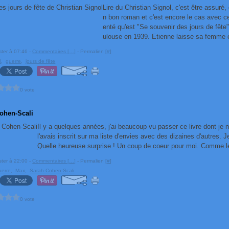
Lire du Christian Signol, c'est être assuré, 
n bon roman et c'est encore le cas avec ce
enté qu'est "Se souvenir des jours de fête"
ulouse en 1939. Etienne laisse sa femme e
ster à 07:46 -
Commentaires [
…
]
- Permalien [
#
]
l
,
guerre
,
jours de fête
0 vote
ohen-Scali
Il y a quelques années, j'ai beaucoup vu passer ce livre dont je 
l'avais inscrit sur ma liste d'envies avec des dizaines d'autres. 
Quelle heureuse surprise ! Un coup de coeur pour moi. Comme le d
ster à 22:00 -
Commentaires [
…
]
- Permalien [
#
]
uerre
,
Max
,
Sarah Cohen-Scali
0 vote