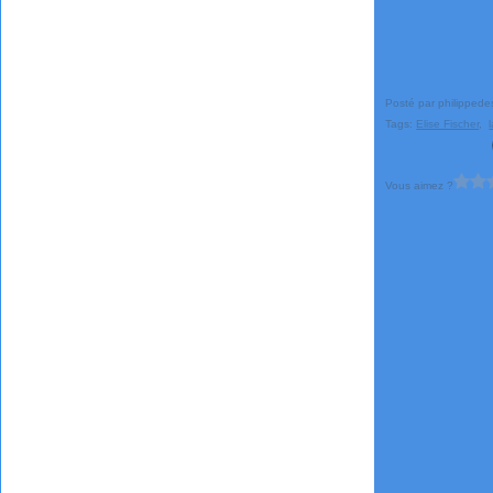
Posté par philippede
Tags:
Elise Fischer
,
Vous aimez ?