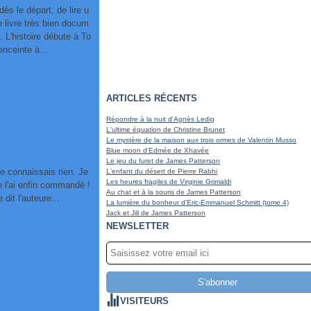
dès le départ, de lire u
 livre très bien docum
. L'histoire débute à To
nceinte à...
ARTICLES RÉCENTS
Répondre à la nuit d'Agnès Ledig
L'ultime équation de Christine Brunet
Le mystère de la maison aux trois ormes de Valentin Musso
Blue moon d'Edmée de Xhavée
Le jeu du furet de James Patterson
ne connaissais rien. Je
L'enfant du désert de Pierre Rabhi
Les heures fragiles de Virginie Grimaldi
Je l'ai enfin commandé !
Au chat et à la souris de James Patterson
it l'auteure...
La lumière du bonheur d'Eric-Emmanuel Schmitt (tome 4)
Jack et Jill de James Patterson
NEWSLETTER
VISITEURS