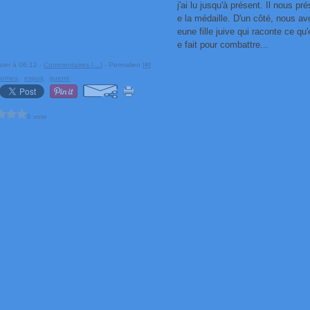
j'ai lu jusqu'à présent. Il nous p
e la médaille. D'un côté, nous av
eune fille juive qui raconte ce qu'
e fait pour combattre...
ster à 06:12 -
Commentaires [
…
]
- Permalien [
#
]
larmes
,
espoir
,
guerre
0 vote