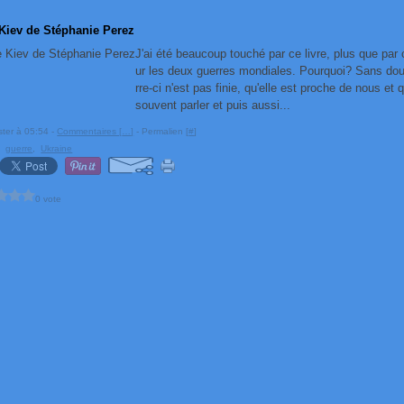
 Kiev de Stéphanie Perez
J'ai été beaucoup touché par ce livre, plus que par 
ur les deux guerres mondiales. Pourquoi? Sans dou
rre-ci n'est pas finie, qu'elle est proche de nous e
souvent parler et puis aussi...
ster à 05:54 -
Commentaires [
…
]
- Permalien [
#
]
,
guerre
,
Ukraine
0 vote