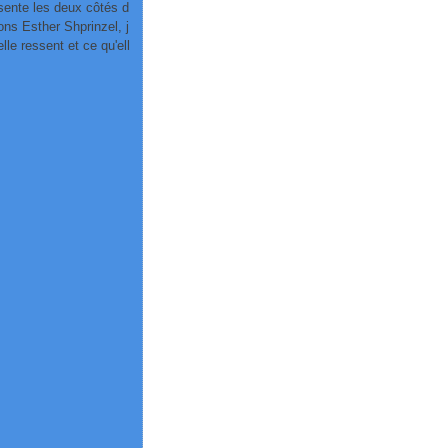
résente les deux côtés d
ons Esther Shprinzel, j
elle ressent et ce qu'ell