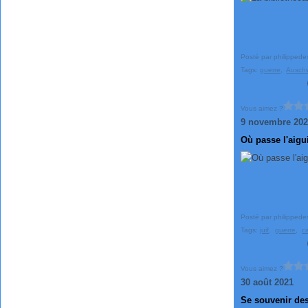
Posté par philippede
Tags:
guerre
,
Auschw
Vous aimez ?
9 novembre 20
Où passe l'aigu
Posté par philippede
Tags:
juif
,
guerre
,
c
Vous aimez ?
30 août 2021
Se souvenir des