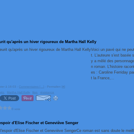
eurit qu'après un hiver rigoureux de Martha Hall Kelly
Voici un pavé qui ne peut
t. L'auteure s'est basée s
y a mêlé des personnages
n roman. L'histoire raco
es : Caroline Ferriday p
t la France,...
ster à 16:03 -
Commentaires [
…
]
- Permalien [
#
]
itz
,
Martha Hall Kelly
,
lilas
,
résistance
0 vote
'espoir d'Elise Fischer et Geneviève Senger
Ce roman est sans doute le meill