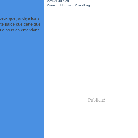
Accueil du blog
Créer un blog avec CanalBlog
ceux que j'ai déjà lus s
te parce que cette gue
t que nous en entendons
Publicité