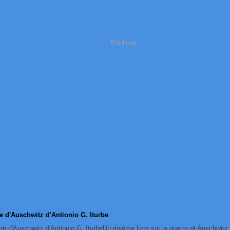
Publicité
re d'Auschwitz d'Antionio G. Iturbe
Un énième livre sur la guerre et Auschwitz,