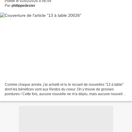
Publié le 02/02/2026 à 06:59
Par
philippedester
Comme chaque année, j'ai acheté et lu le recueil de nouvelles "13 à table"
dont les bénéfices vont aux Restos du coeur. On y trouve de grosses
pointures ! Cette fois, aucune nouvelle ne m'a déplu, mais aucune nouvelle
n'a été vraiment un coup de cœur....