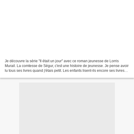
Je découvre la série "Il était un jour" avec ce roman jeunesse de Lorris
Murail. La comtesse de Ségur, c'est une histoire de jeunesse. Je pense avoir
lu tous ses livres quand j'étais petit. Les enfants lisent-ils encore ses livres
aujourd'hui? Je ne pense...