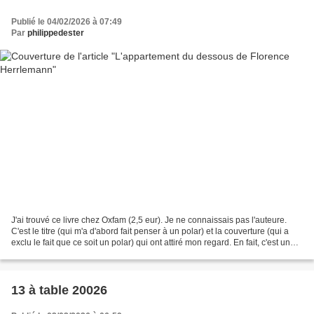
Publié le 04/02/2026 à 07:49
Par
philippedester
J'ai trouvé ce livre chez Oxfam (2,5 eur). Je ne connaissais pas l'auteure.
C'est le titre (qui m'a d'abord fait penser à un polar) et la couverture (qui a
exclu le fait que ce soit un polar) qui ont attiré mon regard. En fait, c'est un
roman épistolaire,...
13 à table 20026