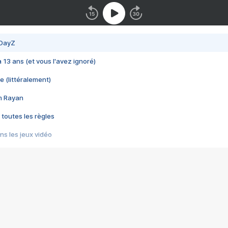
 DayZ
 a 13 ans (et vous l'avez ignoré)
e (littéralement)
im Rayan
 toutes les règles
s les jeux vidéo
us choquant de Rockstar ? - Le scandale BULLY
e plus moche de Steam
du RÊVE tourne au CAUCHEMAR
pendant 8 heures
it… à tort