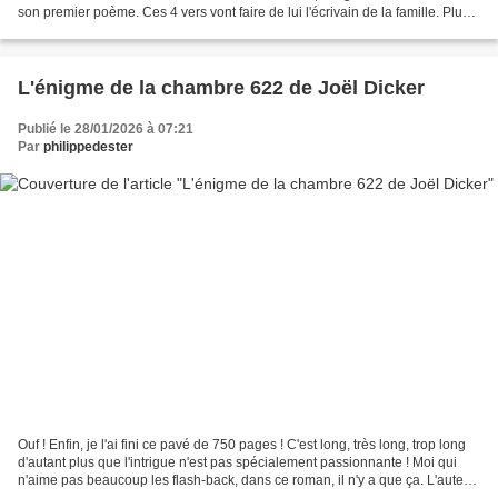
son premier poème. Ces 4 vers vont faire de lui l'écrivain de la famille. Plus
tard, il écrira son...
L'énigme de la chambre 622 de Joël Dicker
Publié le 28/01/2026 à 07:21
Par
philippedester
Ouf ! Enfin, je l'ai fini ce pavé de 750 pages ! C'est long, très long, trop long
d'autant plus que l'intrigue n'est pas spécialement passionnante ! Moi qui
n'aime pas beaucoup les flash-back, dans ce roman, il n'y a que ça. L'auteur
nous balade sans...