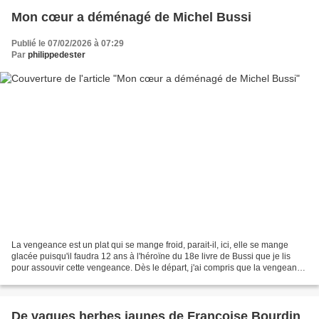
Mon cœur a déménagé de Michel Bussi
Publié le 07/02/2026 à 07:29
Par
philippedester
La vengeance est un plat qui se mange froid, parait-il, ici, elle se mange
glacée puisqu'il faudra 12 ans à l'héroïne du 18e livre de Bussi que je lis
pour assouvir cette vengeance. Dès le départ, j'ai compris que la vengeance
serait le thème de ce roman...
De vagues herbes jaunes de Françoise Bourdin