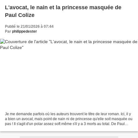
L'avocat, le nain et la princesse masquée de
Paul Colize
Publié le 21/01/2026 à 07:44
Par
philippedester
Je me demande parfois où les auteurs trouvent le titre de leur roman. Ici, il y
a bien un avocat, mais point de nain ni de princesse qu'elle soit masquée ou
pas ! Il s'agit d'un polar assez soft même s'il y a 3 morts au total. De Paul
Colize, auteur belge,...