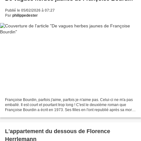
Publié le 05/02/2026 à 07:27
Par
philippedester
Françoise Bourdin, parfois j'aime, parfois je n'aime pas. Celui-ci ne m'a pas
emballé. Il est court et pourtant trop long ! C'est le deuxième roman que
Françoise Bourdin a écrit en 1973. Ses filles en l'ont republié après sa mort.
Il a été adapté à l'écran....
L'appartement du dessous de Florence
Herrlemann