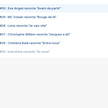
#30 : Eve Angeli raconte "Avant de partir"
#29 : MC Solaar raconte "Bouge de là"
28 : Lorie raconte "Je vais vite"
#27 : Christophe Willem raconte "Jacques a dit"
#26 : Chimène Badi raconte "Entre nous"
#25 : Indochine raconte "3e sexe"
#24 : Zaho raconte "C'est chelou"
#23 : Patrick Bruel raconte "Au café des délices"
#22 : Kyo raconte "Le chemin"
#21 : Nolwenn Leroy raconte "Cassé"
#20 : Patrick Hernandez raconte "Born to be alive"
#19 : Lorie raconte "Près de moi"