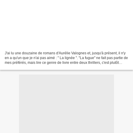
J'ai lu une douzaine de romans d'Aurélie Valognes et, jusqu'à présent, il n'y
en a qu'un que je n'ai pas aimé : " La lignée ". "La fugue" ne fait pas partie de
mes préférés, mais lire ce genre de livre entre deux thrillers, c'est plutôt
reposant. Celui-ci...