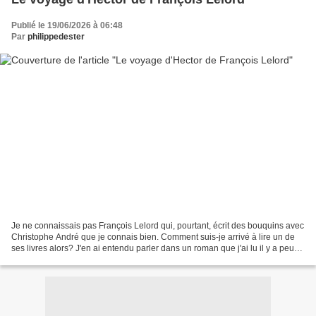
Publié le 19/06/2026 à 06:48
Par
philippedester
Je ne connaissais pas François Lelord qui, pourtant, écrit des bouquins avec
Christophe André que je connais bien. Comment suis-je arrivé à lire un de
ses livres alors? J'en ai entendu parler dans un roman que j'ai lu il y a peu
(je pense que c'est "Le...