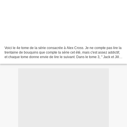
Voici le 4e tome de la série consacrée à Alex Cross. Je ne compte pas lire la
trentaine de bouquins que compte la série cet été, mais c'est assez addictif,
et chaque tome donne envie de lire le suivant. Dans le tome 3, " Jack et Jill ",
je déplorais l'absence...