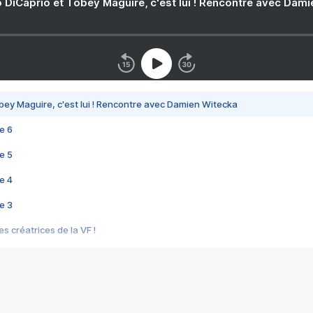
 DiCaprio et Tobey Maguire, c'est lui ! Rencontre avec Dam
bey Maguire, c'est lui ! Rencontre avec Damien Witecka
e 6
e 5
e 4
e 3
s créatrices de la VF !
e 2
e 1
e Mektoub My Love arrive enfin ! Rencontre avec Shaïn Boumedine et Sal