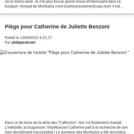
j'ai le moins aimé. Je n'ai plus trouvé grand-chose d'intéressant dans ce
bouquin. Arnaud de Montsalvy n'est (malheureusement) pas mort. Il est
encore plus exécrable qu'il...
Piège pour Catherine de Juliette Benzoni
Publié le 12/08/2022 à 21:17
Par
philippedester
Dans ce 6e tome de la série des "Catherine", rien n'a finalement changé.
L'intrépide, la fougueuse, l'impétueuse Catherine part à la recherche de son
mari décidément inaccessible ! Le domaine des Montsalvy a été reconstruit.