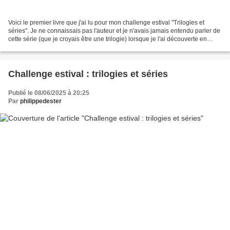
Voici le premier livre que j'ai lu pour mon challenge estival "Trilogies et
séries". Je ne connaissais pas l'auteur et je n'avais jamais entendu parler de
cette série (que je croyais être une trilogie) lorsque je l'ai découverte en
brocante. J'ai un faible...
Challenge estival : trilogies et séries
Publié le 08/06/2025 à 20:25
Par
philippedester