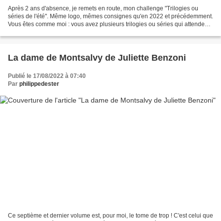
Après 2 ans d'absence, je remets en route, mon challenge "Trilogies ou
séries de l'été". Même logo, mêmes consignes qu'en 2022 et précédemment.
Vous êtes comme moi : vous avez plusieurs trilogies ou séries qui attendent
votre bon vouloir dans votre PAL?...
La dame de Montsalvy de Juliette Benzoni
Publié le 17/08/2022 à 07:40
Par
philippedester
Ce septième et dernier volume est, pour moi, le tome de trop ! C'est celui que