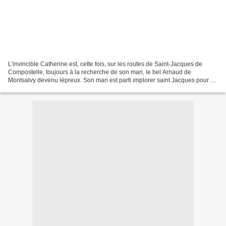
L'invincible Catherine est, cette fois, sur les routes de Saint-Jacques de
Compostelle, toujours à la recherche de son mari, le bel Arnaud de
Montsalvy devenu lépreux. Son mari est parti implorer saint Jacques pour sa
guérison. Prête à tout pour retrouver...