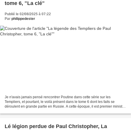
tome 6, "La clé"
Publié le 02/08/2025 à 07:22
Par
philippedester
Je n'avais jamais pensé rencontrer Poutine dans cette série sur les
Templiers, et pourtant, le voilà présent dans le tome 6 dont les faits se
déroulent en grande partie en Russie. A cette époque, il est premier ministre
et Paul Christopher dit déjà qu'il...
Lé légion perdue de Paul Christopher, La