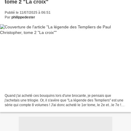
tome 2 "La croix"
Publié le 11/07/2025 à 06:51
Par
philippedester
Quand j'ai acheté ces bouquins lors d'une brocante, je pensais que
j'achetais une trilogie. Or, il s'avère que "La légende des Templiers" est une
série qui compte 8 volumes ! J'ai donc acheté le 1er tome, le 2e et...le 7e !
Ça, c'est malin ! J'ai donc...