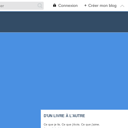
Connexion
+
Créer mon blog
D'UN LIVRE À L'AUTRE
Ce que je lis. Ce que j'écris. Ce que j'aime.