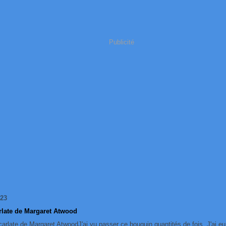
Publicité
023
rlate de Margaret Atwood
J'ai vu passer ce bouquin quantités de fois. J'ai eu