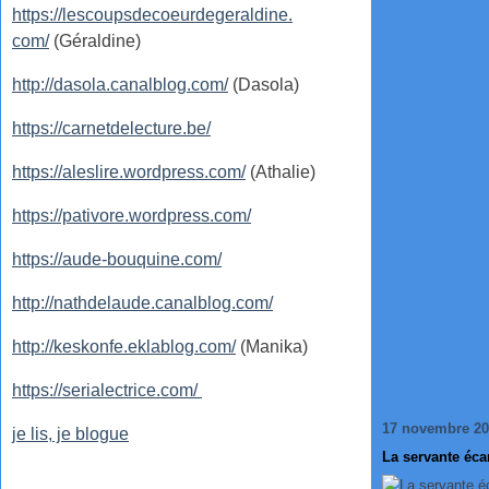
https://lescoupsdecoeurdegeraldine.
com/
(Géraldine)
http://dasola.canalblog.com/
(Dasola)
https://carnetdelecture.be/
https://aleslire.wordpress.com/
(Athalie)
https://pativore.wordpress.com/
https://aude-bouquine.com/
http://nathdelaude.canalblog.com/
http://keskonfe.eklablog.com/
(Manika)
https://serialectrice.com/
17 novembre 2
je lis, je blogue
La servante éca