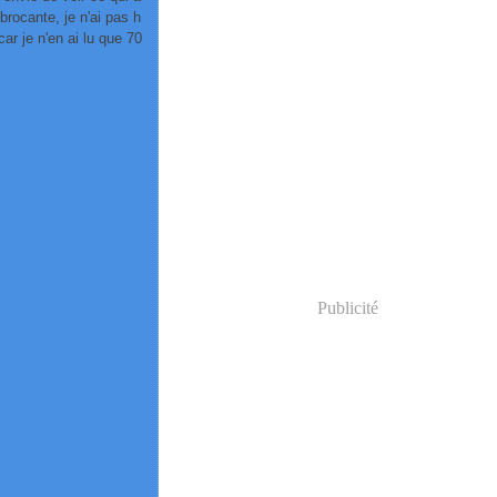
 brocante, je n'ai pas h
car je n'en ai lu que 70
Publicité