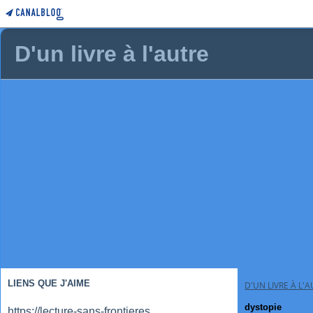
D'un livre à l'autre
LIENS QUE J'AIME
D'UN LIVRE À L'
dystopie
https://lecture-sans-frontieres.