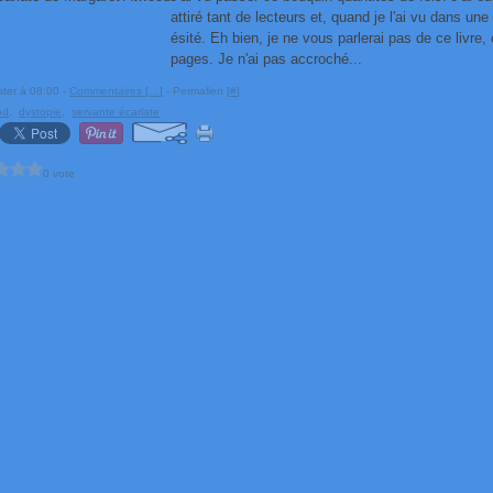
attiré tant de lecteurs et, quand je l'ai vu dans une
ésité. Eh bien, je ne vous parlerai pas de ce livre, 
pages. Je n'ai pas accroché...
ster à 08:00 -
Commentaires [
…
]
- Permalien [
#
]
od
,
dystopie
,
servante écarlate
0 vote