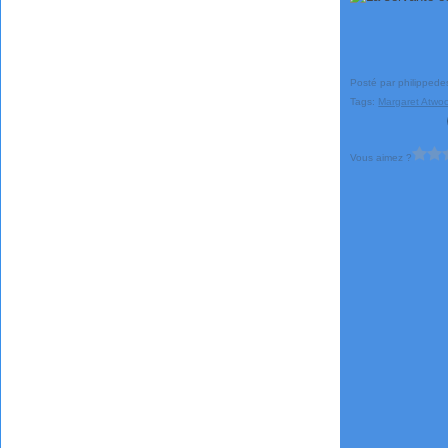
Posté par philippede
Tags:
Margaret Atwo
Vous aimez ?