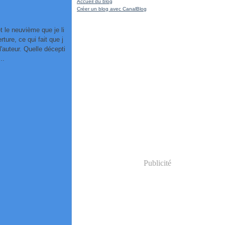
Accueil du blog
Créer un blog avec CanalBlog
t le neuvième que je li
ture, ce qui fait que j
l'auteur. Quelle décepti
..
Publicité