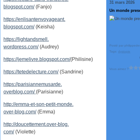
31 mars 2026
blogspot.com/
(Fanjo)
Un monde presq
https://enlisantenvoyageant.
blogspot.com/
(Keisha)
https://lightandsmell.
Posté par philippede
wordpress.com/
(Audrey)
Tags:
dystopie
https://jemelivre.blogspot.com/
(Philisine)
Vous aimez ?
https://tetedelecture.com/
(Sandrine)
https://parisiannemusarde.
overblog.com/
(Parisianne)
http://emma-et-son-petit-monde.
over-blog.com/
(Emma)
http://doucettement.over-blog.
com/
(Violette)