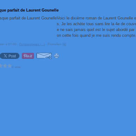
ue parfait de Laurent Gounelle
Voici le dixième roman de Laurent Gounelle e
s. Je les achète tous sans lire la 4e de couver
e ne sais jamais quel est le sujet abordé par 
on cette fois quand je me suis rendu compte.
ster à 07:00 -
Commentaires [
…
]
- Permalien [
#
]
0 vote