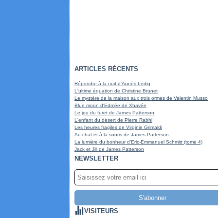
ARTICLES RÉCENTS
Répondre à la nuit d'Agnès Ledig
L'ultime équation de Christine Brunet
Le mystère de la maison aux trois ormes de Valentin Musso
Blue moon d'Edmée de Xhavée
Le jeu du furet de James Patterson
L'enfant du désert de Pierre Rabhi
Les heures fragiles de Virginie Grimaldi
Au chat et à la souris de James Patterson
La lumière du bonheur d'Eric-Emmanuel Schmitt (tome 4)
Jack et Jill de James Patterson
NEWSLETTER
VISITEURS