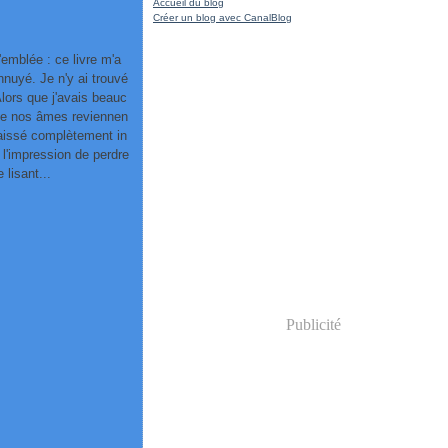
Accueil du blog
Créer un blog avec CanalBlog
'emblée : ce livre m'a
nuyé. Je n'y ai trouvé
Alors que j'avais beauc
ue nos âmes reviennen
 laissé complètement in
u l'impression de perdre
lisant...
Publicité