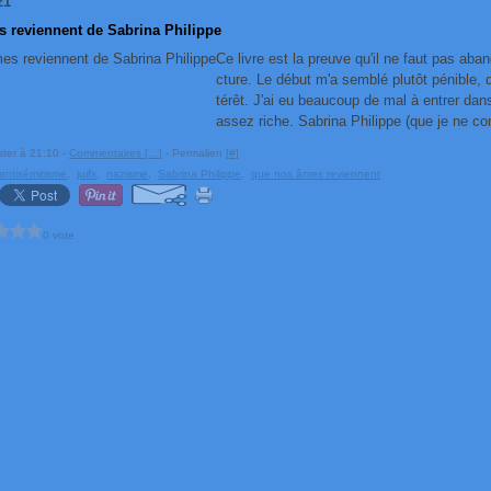
21
s reviennent de Sabrina Philippe
Ce livre est la preuve qu'il ne faut pas aba
cture. Le début m'a semblé plutôt pénible,
térêt. J'ai eu beaucoup de mal à entrer da
assez riche. Sabrina Philippe (que je ne co
ster à 21:10 -
Commentaires [
…
]
- Permalien [
#
]
antisémitisme
,
juifs
,
nazisme
,
Sabrina Philippe
,
que nos âmes reviennent
0 vote