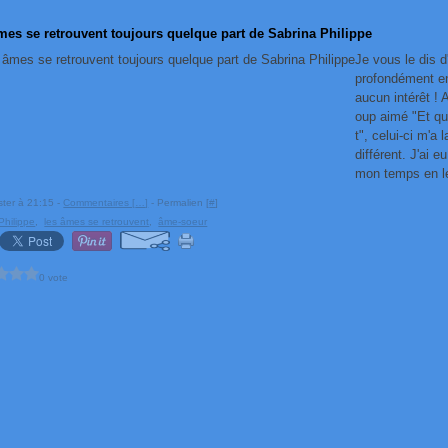
âmes se retrouvent toujours quelque part de Sabrina Philippe
Je vous le dis d
profondément en
aucun intérêt ! 
oup aimé "Et q
t", celui-ci m'a
différent. J'ai e
mon temps en le 
ster à 21:15 -
Commentaires [
…
]
- Permalien [
#
]
Philippe
,
les âmes se retrouvent
,
âme-soeur
0 vote