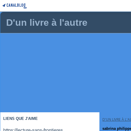
D'un livre à l'autre
LIENS QUE J'AIME
D'UN LIVRE À L'
sabrina philipp
https://lecture-sans-frontieres.