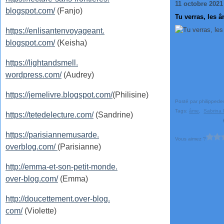
11 octobre 2021
blogspot.com/
(Fanjo)
Tu verras, les 
https://enlisantenvoyageant.
blogspot.com/
(Keisha)
https://lightandsmell.
wordpress.com/
(Audrey)
https://jemelivre.blogspot.com/
(Philisine)
Posté par philippede
Tags:
âme
,
Sabrina 
https://tetedelecture.com/
(Sandrine)
https://parisiannemusarde.
Vous aimez ?
overblog.com/
(Parisianne)
http://emma-et-son-petit-monde.
over-blog.com/
(Emma)
http://doucettement.over-blog.
com/
(Violette)