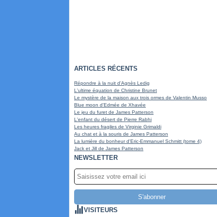
ARTICLES RÉCENTS
Répondre à la nuit d'Agnès Ledig
L'ultime équation de Christine Brunet
Le mystère de la maison aux trois ormes de Valentin Musso
Blue moon d'Edmée de Xhavée
Le jeu du furet de James Patterson
L'enfant du désert de Pierre Rabhi
Les heures fragiles de Virginie Grimaldi
Au chat et à la souris de James Patterson
La lumière du bonheur d'Eric-Emmanuel Schmitt (tome 4)
Jack et Jill de James Patterson
NEWSLETTER
VISITEURS