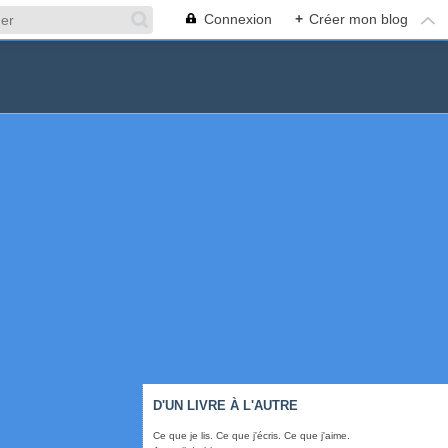
Connexion
+
Créer mon blog
D'UN LIVRE À L'AUTRE
Ce que je lis. Ce que j'écris. Ce que j'aime.