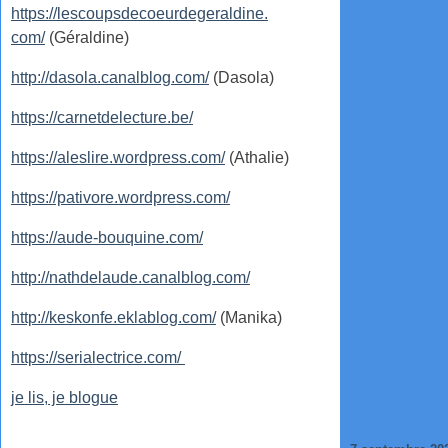
https://lescoupsdecoeurdegeraldine.
com/
(Géraldine)
http://dasola.canalblog.com/
(Dasola)
https://carnetdelecture.be/
https://aleslire.wordpress.com/
(Athalie)
https://pativore.wordpress.com/
https://aude-bouquine.com/
http://nathdelaude.canalblog.com/
http://keskonfe.eklablog.com/
(Manika)
https://serialectrice.com/
je lis, je blogue