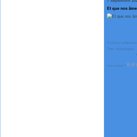
7 septembre 20
Et que nos âme
Posté par philippede
Tags:
réincarnation
,
Vous aimez ?