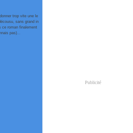
ndonner trop vite une le
 décousu, sans grand in
ns ce roman finalement
nnais pas)...
Publicité