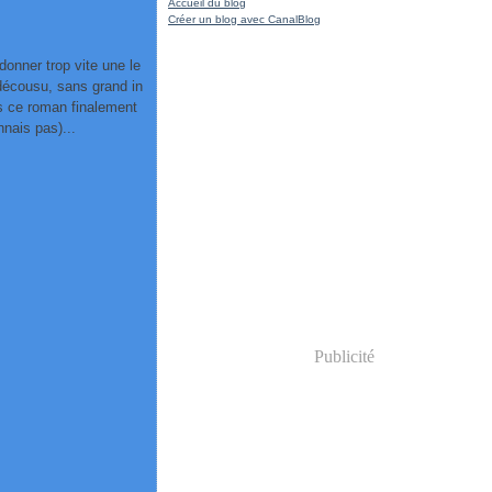
Accueil du blog
Créer un blog avec CanalBlog
ndonner trop vite une le
 décousu, sans grand in
ns ce roman finalement
nnais pas)...
Publicité