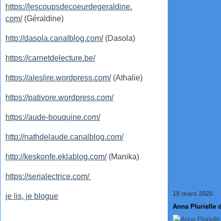
https://lescoupsdecoeurdegeraldine.
com/
(Géraldine)
http://dasola.canalblog.com/
(Dasola)
https://carnetdelecture.be/
https://aleslire.wordpress.com/
(Athalie)
https://pativore.wordpress.com/
https://aude-bouquine.com/
http://nathdelaude.canalblog.com/
http://keskonfe.eklablog.com/
(Manika)
https://serialectrice.com/
18 mars 2020
je lis, je blogue
Anna Plurielle 