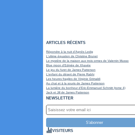
ARTICLES RÉCENTS
Répondre à la nuit d'Agnès Ledig
L'ultime équation de Christine Brunet
Le mystère de la maison aux trois ormes de Valentin Musso
Blue moon d'Edmée de Xhavée
Le jeu du furet de James Patterson
L'enfant du désert de Pierre Rabhi
Les heures fragiles de Virginie Grimaldi
Au chat et à la souris de James Patterson
La lumière du bonheur d'Eric-Emmanuel Schmitt (tome 4)
Jack et Jill de James Patterson
NEWSLETTER
VISITEURS