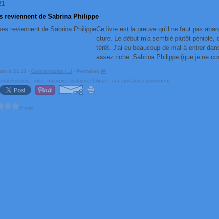
21
s reviennent de Sabrina Philippe
Ce livre est la preuve qu'il ne faut pas aba
cture. Le début m'a semblé plutôt pénible,
térêt. J'ai eu beaucoup de mal à entrer da
assez riche. Sabrina Philippe (que je ne co
ster à 21:10 -
Commentaires [
…
]
- Permalien [
#
]
antisémitisme
,
juifs
,
nazisme
,
Sabrina Philippe
,
que nos âmes reviennent
0 vote