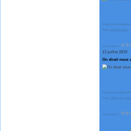
Posté par philippede
Tags:
réincarnation
,
Vous aimez ?
13 juillet 2019
On dirait nous 
Posté par philippede
Tags:
Didier Van Cau
Vous aimez ?