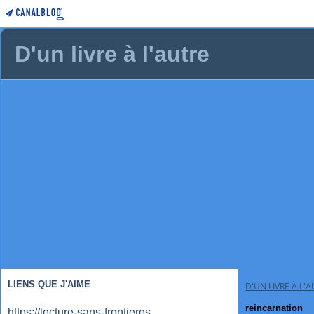
D'un livre à l'autre
LIENS QUE J'AIME
D'UN LIVRE À L'
reincarnation
https://lecture-sans-frontieres.