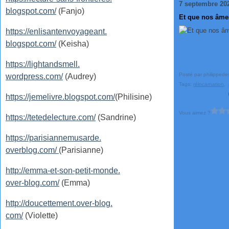
7 septembre 20
blogspot.com/
(Fanjo)
Et que nos âme
https://enlisantenvoyageant.
blogspot.com/
(Keisha)
https://lightandsmell.
Posté par philippede
wordpress.com/
(Audrey)
Tags:
réincarnation
,
https://jemelivre.blogspot.com/
(Philisine)
Vous aimez ?
https://tetedelecture.com/
(Sandrine)
https://parisiannemusarde.
overblog.com/
(Parisianne)
http://emma-et-son-petit-monde.
over-blog.com/
(Emma)
http://doucettement.over-blog.
com/
(Violette)