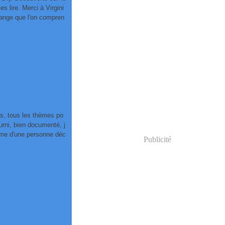
es lire. Merci à Virgini
trange que l'on compren
ns, tous les thèmes po
ourni, bien documenté, j
l'âme d'une personne déc
Publicité