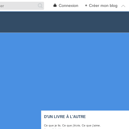
Connexion
+
Créer mon blog
D'UN LIVRE À L'AUTRE
Ce que je lis. Ce que j'écris. Ce que j'aime.