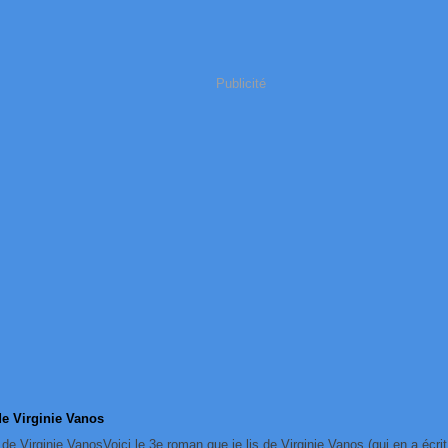
Publicité
de Virginie Vanos
Voici le 3e roman que je lis de Virginie Vanos (qui en a écri