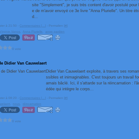
site "Simplement", je suis très content d'avoir postulé pour l
e de m'avoir envoyé ce 3e livre "Anna Plurielle". Un titre é
d...
ster à 21:50 -
Commentaires [
…
]
- Permalien [
#
]
Virginie Vanos
,
Anna Plurielle
,
ange gardien
0 vote
de Didier Van Cauwelaert
Didier Van Cauwelaert exploite, à travers ses roma
ssibles et inimaginables. C'est toujours un travail f
amais bâclé. Ici, il s'attarde sur la réincarnation : 
édée qui intègre le corps...
ster à 08:20 -
Commentaires [
…
]
- Permalien [
#
]
welaert
,
nous
,
réincarnation
0 vote