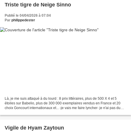
Triste tigre de Neige Sinno
Publié le 04/04/2026 à 07:04
Par
philippedester
Là, je me suis attaqué à du lourd : 8 prix littéraires, plus de 500 X 4 et 5
étoiles sur Babelio, plus de 300 000 exemplaires vendus en France et 20
choix Goncourt internationaux et... -je vais me faire lyncher- je n'ai pas du
tout accroché à ce livre...
Vigile de Hyam Zaytoun