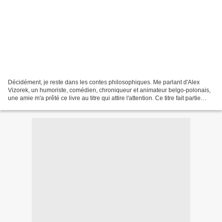
Décidément, je reste dans les contes philosophiques. Me parlant d'Alex
Vizorek, un humoriste, comédien, chroniqueur et animateur belgo-polonais,
une amie m'a prêté ce livre au titre qui attire l'attention. Ce titre fait partie
d'une série d'albums illustrés...