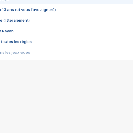
 a 13 ans (et vous l'avez ignoré)
e (littéralement)
im Rayan
 toutes les règles
s les jeux vidéo
us choquant de Rockstar ? - Le scandale BULLY
e plus moche de Steam
du RÊVE tourne au CAUCHEMAR
pendant 8 heures
it… à tort
umiliés par un jeu vidéo
ire - Final Fantasy 8