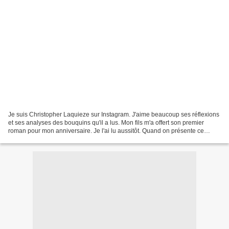
Je suis Christopher Laquieze sur Instagram. J'aime beaucoup ses réflexions
et ses analyses des bouquins qu'il a lus. Mon fils m'a offert son premier
roman pour mon anniversaire. Je l'ai lu aussitôt. Quand on présente ce
bouquin, on le fait en racontant...