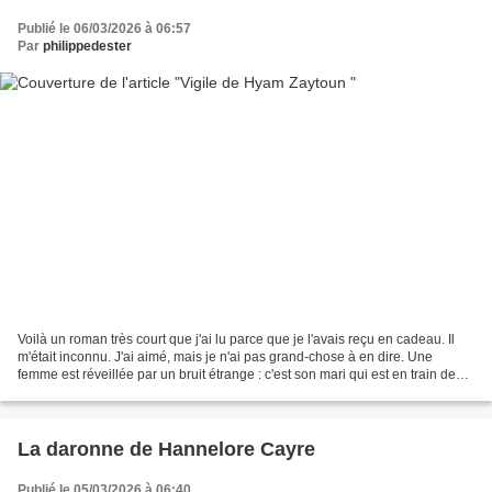
Publié le 06/03/2026 à 06:57
Par
philippedester
Voilà un roman très court que j'ai lu parce que je l'avais reçu en cadeau. Il
m'était inconnu. J'ai aimé, mais je n'ai pas grand-chose à en dire. Une
femme est réveillée par un bruit étrange : c'est son mari qui est en train de
faire une crise cardiaque....
La daronne de Hannelore Cayre
Publié le 05/03/2026 à 06:40