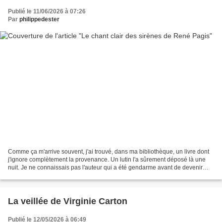
Publié le 11/06/2026 à 07:26
Par
philippedester
Comme ça m'arrive souvent, j'ai trouvé, dans ma bibliothèque, un livre dont
j'ignore complètement la provenance. Un lutin l'a sûrement déposé là une
nuit. Je ne connaissais pas l'auteur qui a été gendarme avant de devenir
juge d'instruction, puis juge...
La veillée de Virginie Carton
Publié le 12/05/2026 à 06:49