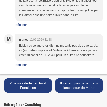
de la provenance. Bravo d'épurer ta PAL en les lisant en tout
cas. J'avoue que moi, certains livres acquis en pleine
conscience mais qui traînent là depuis des lustres, je finis par
les laisser dans une boîte à livres sans les lire...
Répondre
M
manou
11/06/2026 11:38
Et bien vu ce que tu en dis il ne me tente pas plus que ça. J'ai
vu (sur Babelio) qu'il était l'auteur de 9 livres et je n'ai jamais
entendu parler de lui...A voir pour un autre titre peut-être ?
Répondre
< Je suis drôle de David
Il ne faut pas parler dans
Foenkinos
l'ascenseur de Martin
Michaud >
Hébergé par Canalblog