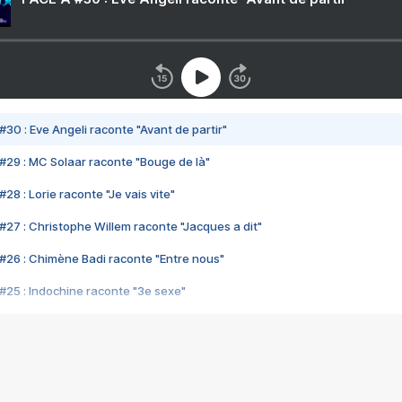
#30 : Eve Angeli raconte "Avant de partir"
#29 : MC Solaar raconte "Bouge de là"
28 : Lorie raconte "Je vais vite"
#27 : Christophe Willem raconte "Jacques a dit"
#26 : Chimène Badi raconte "Entre nous"
#25 : Indochine raconte "3e sexe"
#24 : Zaho raconte "C'est chelou"
#23 : Patrick Bruel raconte "Au café des délices"
#22 : Kyo raconte "Le chemin"