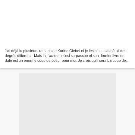
J'ai déjà lu plusieurs romans de Karine Giebel et je les ai tous aimés à des
degrés différents. Mais là, l'auteure s'est surpassée et son dernier livre en
date est un énorme coup de coeur pour moi. Je crois qu'il sera LE coup de
coeur 2019. Un grand merci...