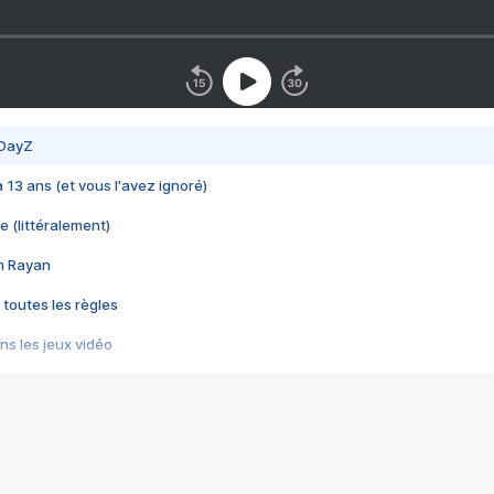
 DayZ
 a 13 ans (et vous l'avez ignoré)
e (littéralement)
im Rayan
 toutes les règles
s les jeux vidéo
us choquant de Rockstar ? - Le scandale BULLY
e plus moche de Steam
du RÊVE tourne au CAUCHEMAR