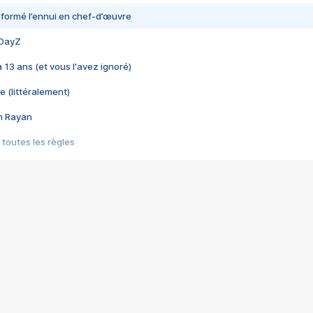
nsformé l’ennui en chef-d’œuvre
 DayZ
 a 13 ans (et vous l'avez ignoré)
e (littéralement)
im Rayan
 toutes les règles
s les jeux vidéo
us choquant de Rockstar ? - Le scandale BULLY
e plus moche de Steam
du RÊVE tourne au CAUCHEMAR
pendant 8 heures
it… à tort