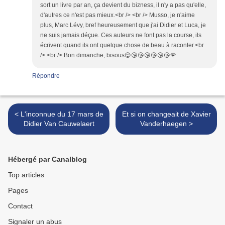
sort un livre par an, ça devient du bizness, il n'y a pas qu'elle,
d'autres ce n'est pas mieux.<br /> <br /> Musso, je n'aime
plus, Marc Lévy, bref heureusement que j'ai Didier et Luca, je
ne suis jamais déçue. Ces auteurs ne font pas la course, ils
écrivent quand ils ont quelque chose de beau à raconter.<br
/> <br /> Bon dimanche, bisous😊😘😘😘😘😘😘🌹
Répondre
< L'inconnue du 17 mars de
Et si on changeait de Xavier
Didier Van Cauwelaert
Vanderhaegen >
Hébergé par Canalblog
Top articles
Pages
Contact
Signaler un abus