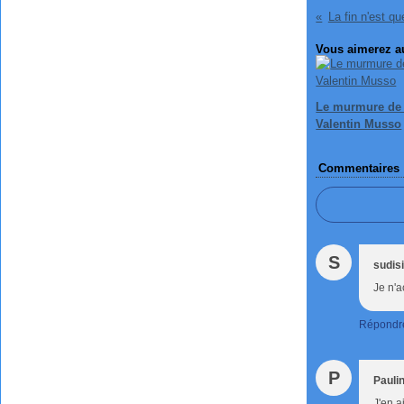
La fin n'est q
Vous aimerez au
Le murmure de 
Valentin Musso
Commentaires
S
sudis
Je n'a
Répondr
P
Pauli
J'en a