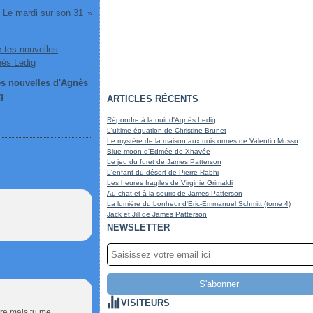
Le mardi sur son 31
es nouvelles d'Agnès
g
ARTICLES RÉCENTS
Répondre à la nuit d'Agnès Ledig
L'ultime équation de Christine Brunet
Le mystère de la maison aux trois ormes de Valentin Musso
Blue moon d'Edmée de Xhavée
Le jeu du furet de James Patterson
L'enfant du désert de Pierre Rabhi
Les heures fragiles de Virginie Grimaldi
Au chat et à la souris de James Patterson
La lumière du bonheur d'Eric-Emmanuel Schmitt (tome 4)
Jack et Jill de James Patterson
NEWSLETTER
VISITEURS
ire mais tu me