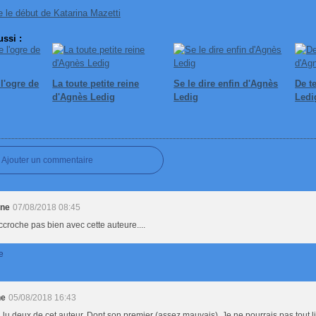
ue le début de Katarina Mazetti
ssi :
l'ogre de
La toute petite reine
Se le dire enfin d'Agnès
De t
d'Agnès Ledig
Ledig
Ledi
Ajouter un commentaire
ine
07/08/2018 08:45
ccroche pas bien avec cette auteure....
e
ne
05/08/2018 16:43
i lu deux de cet auteur. Dont son premier (assez mauvais). Je ne pourrais pas tout l