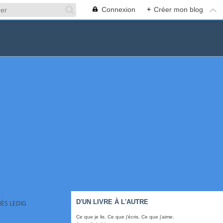
Connexion
+
Créer mon blog
D'UN LIVRE À L'AUTRE
ÈS LEDIG
Ce que je lis. Ce que j'écris. Ce que j'aime.