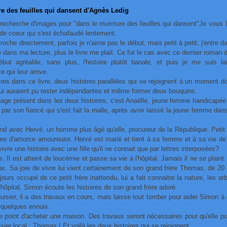
e des feuilles qui dansent d'Agnès Ledig
Je vous l
p de coeur qui s'est échafaudé lentement.
oche directement, parfois je n'aime pas le début, mais petit à petit, j'entre dans
e dans ma lecture, plus le livre me plait. Ce fut le cas avec ce dernier roman
début agréable, sans plus, l'histoire plutôt banale, et puis je me suis l
e qui leur arrive.
oires dans ce livre, deux histoires parallèles qui se rejoignent à un moment d
qui auraient pu rester indépendantes et même former deux bouquins.
nage présent dans les deux histoires, c'est Anaëlle, jeune femme handicapée
par son fiancé qui s'est fait la malle, après avoir laissé la jeune femme dans u
nd avec Hervé, un homme plus âgé qu'elle, procureur de la République. Petit 
ure d'amorce amoureuse. Hervé est marié et tient à sa femme et à sa vie de fa
 vivre une histoire avec une fille qu'il ne connait que par lettres interposées?
 Il est atteint de leucémie et passe sa vie à l'hôpital. Jamais il ne se plaint. 
x. Sa joie de vivre lui vient certainement de son grand frère Thomas, de 20
urs occupé de ce petit frère inattendu, lui a fait connaitre la nature, les ar
 d'hôpital, Simon écoute les histoires de son grand frère adoré.
sier, il a des travaux en cours, mais laisse tout tomber pour aider Simon à g
a quelques ennuis.
e point d'acheter une maison. Des travaux seront nécessaires pour qu'elle puis
ier local : Thomas ! Et voilà les deux histoires qui se rejoignent.