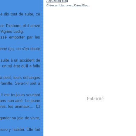
Accueil du blog
Créer un blog avec CanalBlog
e dis tout de suite, ce
 l'histoire, et il arrive
 d'Agnès Ledig.
aissé emporter par les
onné (ça, on s'en doute
 suite à un accident de
n tel état qu'il a fallu
à petit, leurs échanges
mille. Sera-t-il prêt à
Il est toujours souriant
Publicité
 ans son ainé. Le jeune
bres, les animaux,... Et
arder sa joie de vivre,
se y habiter. Elle fait