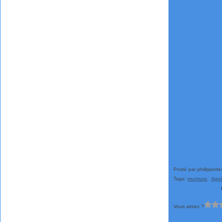
Posté par philippede
Tags:
murmure
,
Agnè
Vous aimez ?