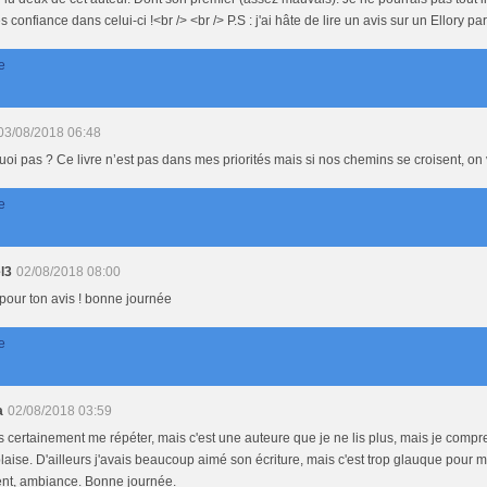
 confiance dans celui-ci !<br /> <br /> P.S : j'ai hâte de lire un avis sur un Ellory par
e
03/08/2018 06:48
oi pas ? Ce livre n’est pas dans mes priorités mais si nos chemins se croisent, on v
e
l3
02/08/2018 08:00
pour ton avis ! bonne journée
e
a
02/08/2018 03:59
s certainement me répéter, mais c'est une auteure que je ne lis plus, mais je compre
plaise. D'ailleurs j'avais beaucoup aimé son écriture, mais c'est trop glauque pour 
ent, ambiance. Bonne journée.