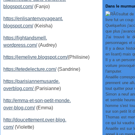
blogspot.com/
(Fanjo)
Dans le murmur
https://enlisantenvoyageant.
livre fut un cou
blogspot.com/
(Keisha)
Quelquefois j'accr
que plus j'avanc
J'ai trouvé le 
https://lightandsmell.
personnages et c
wordpress.com/
(Audrey)
Il y a deux hist
en lisant) mais 
https://jemelivre.blogspot.com/
(Philisine)
Il y a un person
voiture provoqué 
https://tetedelecture.com/
(Sandrine)
l'amputer.
Anaëlle correspo
https://parisiannemusarde.
prennent une all
overblog.com/
(Parisianne)
tout quitter pour
Simon a neuf ans.
et semble heureu
http://emma-et-son-petit-monde.
homme s'est toujo
over-blog.com/
(Emma)
sur son petit lit
Thomas est menui
http://doucettement.over-blog.
ce qui lui vaudr
com/
(Violette)
Anaëlle est sur l
appel à un menuis