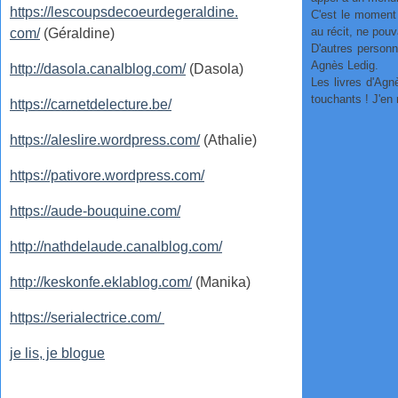
https://lescoupsdecoeurdegeraldine.
C'est le moment 
au récit, ne pouv
com/
(Géraldine)
D'autres personn
Agnès Ledig.
http://dasola.canalblog.com/
(Dasola)
Les livres d'Agn
touchants ! J'e
https://carnetdelecture.be/
https://aleslire.wordpress.com/
(Athalie)
https://pativore.wordpress.com/
https://aude-bouquine.com/
http://nathdelaude.canalblog.com/
http://keskonfe.eklablog.com/
(Manika)
https://serialectrice.com/
je lis, je blogue