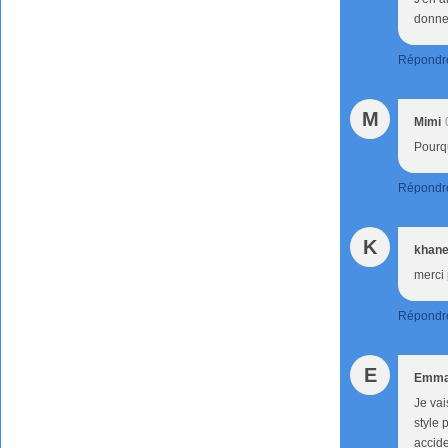
donnes
Répondr
M
Mimi
Pourqu
Répondr
K
khane
merci 
Répondr
E
Emm
Je vai
style 
accid