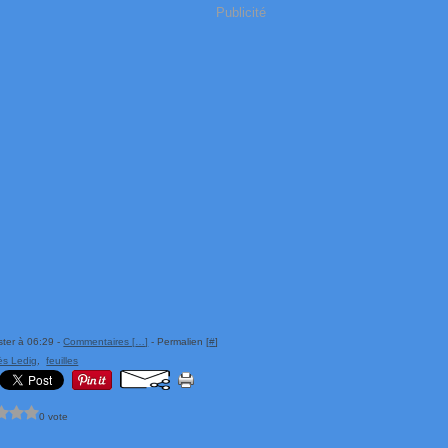
Publicité
ster à 06:29 -
Commentaires [
…
]
- Permalien [
#
]
s Ledig
,
feuilles
0 vote