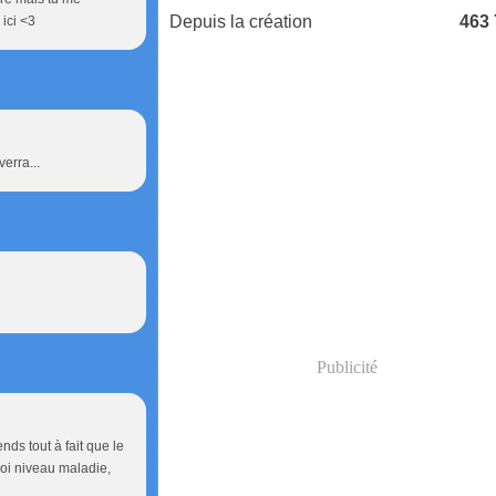
Depuis la création
463
 ici <3
erra...
Publicité
nds tout à fait que le
moi niveau maladie,