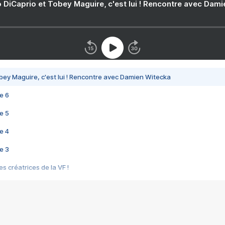
 DiCaprio et Tobey Maguire, c'est lui ! Rencontre avec Dam
bey Maguire, c'est lui ! Rencontre avec Damien Witecka
e 6
e 5
e 4
e 3
s créatrices de la VF !
e 2
e 1
e Mektoub My Love arrive enfin ! Rencontre avec Shaïn Boumedine et Sal