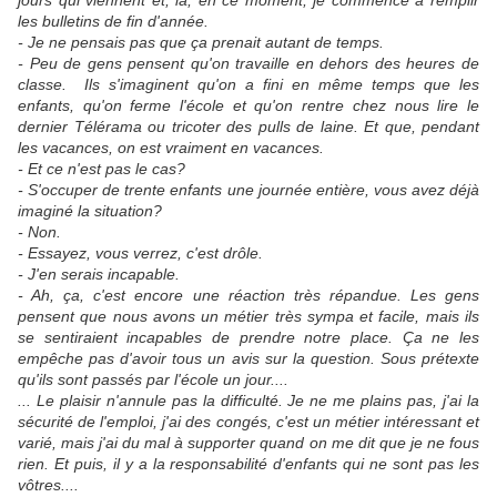
jours qui viennent et, là, en ce moment, je commence à remplir
les bulletins de fin d'année.
- Je ne pensais pas que ça prenait autant de temps.
- Peu de gens pensent qu'on travaille en dehors des heures de
classe. Ils s'imaginent qu'on a fini en même temps que les
enfants, qu'on ferme l'école et qu'on rentre chez nous lire le
dernier Télérama ou tricoter des pulls de laine. Et que, pendant
les vacances, on est vraiment en vacances.
- Et ce n'est pas le cas?
- S'occuper de trente enfants une journée entière, vous avez déjà
imaginé la situation?
- Non.
- Essayez, vous verrez, c'est drôle.
- J'en serais incapable.
- Ah, ça, c'est encore une réaction très répandue. Les gens
pensent que nous avons un métier très sympa et facile, mais ils
se sentiraient incapables de prendre notre place. Ça ne les
empêche pas d'avoir tous un avis sur la question. Sous prétexte
qu'ils sont passés par l'école un jour....
... Le plaisir n'annule pas la difficulté. Je ne me plains pas, j'ai la
sécurité de l'emploi, j'ai des congés, c'est un métier intéressant et
varié, mais j'ai du mal à supporter quand on me dit que je ne fous
rien. Et puis, il y a la responsabilité d'enfants qui ne sont pas les
vôtres....