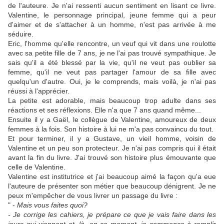
de l'auteure. Je n'ai ressenti aucun sentiment en lisant ce livre.
Valentine, le personnage principal, jeune femme qui a peur
d'aimer et de s'attacher à un homme, n'est pas arrivée à me
séduire.
Eric, l'homme qu'elle rencontre, un veuf qui vit dans une roulotte
avec sa petite fille de 7 ans, je ne l'ai pas trouvé sympathique. Je
sais qu'il a été blessé par la vie, qu'il ne veut pas oublier sa
femme, qu'il ne veut pas partager l'amour de sa fille avec
quelqu'un d'autre. Oui, je le comprends, mais voilà, je n'ai pas
réussi à l'apprécier.
La petite est adorable, mais beaucoup trop adulte dans ses
réactions et ses réflexions. Elle n'a que 7 ans quand même...
Ensuite il y a Gaël, le collègue de Valentine, amoureux de deux
femmes à la fois. Son histoire à lui ne m'a pas convaincu du tout.
Et pour terminer, il y a Gustave, un vieil homme, voisin de
Valentine et un peu son protecteur. Je n'ai pas compris qui il était
avant la fin du livre. J'ai trouvé son histoire plus émouvante que
celle de Valentine.
Valentine est institutrice et j'ai beaucoup aimé la façon qu'a eue
l'auteure de présenter son métier que beaucoup dénigrent. Je ne
peux m'empêcher de vous livrer un passage du livre :
" -
Mais vous faites quoi?
- Je corrige les cahiers, je prépare ce que je vais faire dans les