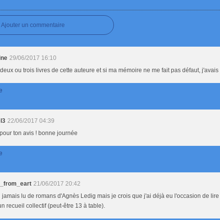
Ajouter un commentaire
ine
29/06/2017 16:10
u deux ou trois livres de cette auteure et si ma mémoire ne me fait pas défaut, j'avai
e
l3
22/06/2017 04:39
pour ton avis ! bonne journée
e
l_from_eart
21/06/2017 20:42
i jamais lu de romans d'Agnès Ledig mais je crois que j'ai déjà eu l'occasion de lire
n recueil collectif (peut-être 13 à table).