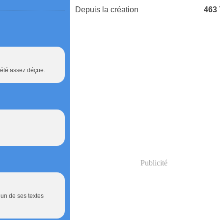
Depuis la création
463
s été assez déçue.
Publicité
 un de ses textes