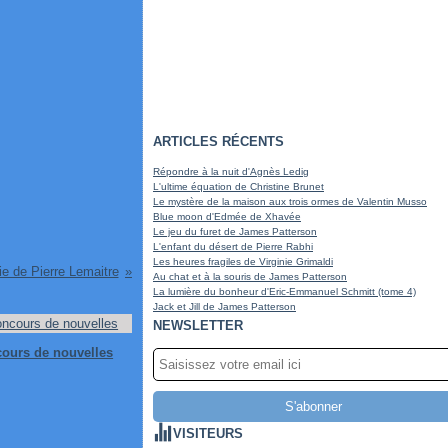
ARTICLES RÉCENTS
Répondre à la nuit d'Agnès Ledig
L'ultime équation de Christine Brunet
Le mystère de la maison aux trois ormes de Valentin Musso
Blue moon d'Edmée de Xhavée
Le jeu du furet de James Patterson
L'enfant du désert de Pierre Rabhi
Les heures fragiles de Virginie Grimaldi
ie de Pierre Lemaitre
Au chat et à la souris de James Patterson
La lumière du bonheur d'Eric-Emmanuel Schmitt (tome 4)
Jack et Jill de James Patterson
NEWSLETTER
ours de nouvelles
VISITEURS