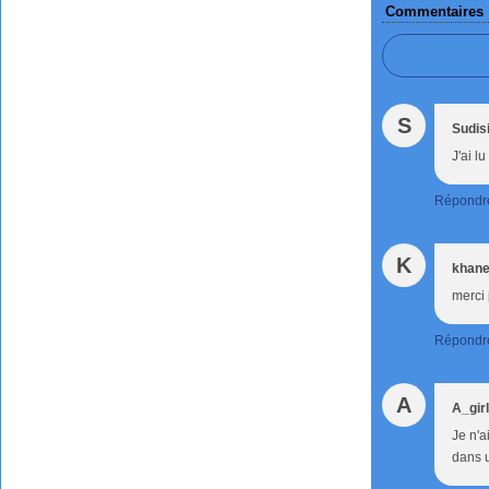
Commentaires
S
Sudis
J'ai l
Répondr
K
khane
merci 
Répondr
A
A_gir
Je n'a
dans u