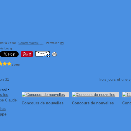
ster à 06:50 -
Commentaires [
…
]
- Permalien [
#
]
ès Ledig
1 vote
son 31
Trois jours et une v
ssi :
Concours de nouvelles
Concours de nouvelles
Conc
les
ippe