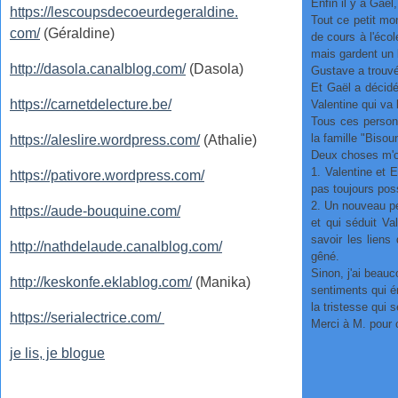
Enfin il y a Gaë
https://lescoupsdecoeurdegeraldine.
Tout ce petit mon
com/
(Géraldine)
de cours à l'écol
mais gardent un b
http://dasola.canalblog.com/
(Dasola)
Gustave a trouvé
Et Gaël a décidé
https://carnetdelecture.be/
Valentine qui va 
Tous ces personn
la famille "Biso
https://aleslire.wordpress.com/
(Athalie)
Deux choses m'o
1. Valentine et E
https://pativore.wordpress.com/
pas toujours pos
2. Un nouveau pe
https://aude-bouquine.com/
et qui séduit Va
savoir les liens
http://nathdelaude.canalblog.com/
gêné.
Sinon, j'ai beau
http://keskonfe.eklablog.com/
(Manika)
sentiments qui é
la tristesse qui
https://serialectrice.com/
Merci à M. pour 
je lis, je blogue