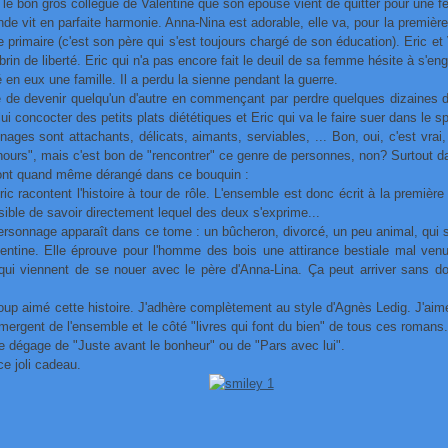
l, le bon gros collègue de Valentine que son épouse vient de quitter pour une
de vit en parfaite harmonie. Anna-Nina est adorable, elle va, pour la première
e primaire (c'est son père qui s'est toujours chargé de son éducation). Eric e
rin de liberté. Eric qui n'a pas encore fait le deuil de sa femme hésite à s'en
 en eux une famille. Il a perdu la sienne pendant la guerre.
 de devenir quelqu'un d'autre en commençant par perdre quelques dizaines d
lui concocter des petits plats diététiques et Eric qui va le faire suer dans le s
ages sont attachants, délicats, aimants, serviables, ... Bon, oui, c'est vrai,
unours", mais c'est bon de "rencontrer" ce genre de personnes, non? Surtout d
nt quand même dérangé dans ce bouquin :
ric racontent l'histoire à tour de rôle. L'ensemble est donc écrit à la première
sible de savoir directement lequel des deux s'exprime...
rsonnage apparaît dans ce tome : un bûcheron, divorcé, un peu animal, qui sen
lentine. Elle éprouve pour l'homme des bois une attirance bestiale mal ven
 qui viennent de se nouer avec le père d'Anna-Lina. Ça peut arriver sans d
coup aimé cette histoire. J'adhère complètement au style d'Agnès Ledig. J'ai
mergent de l'ensemble et le côté "livres qui font du bien" de tous ces romans.
 se dégage de "Juste avant le bonheur" ou de "Pars avec lui".
ce joli cadeau.