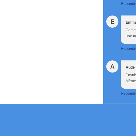
Répondr
E
Emm
Comme 
une no
Répondr
A
Aude
J'avai
Même s
Répondr