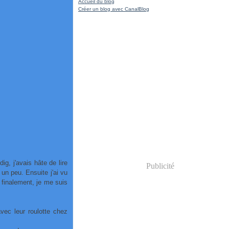
Accueil du blog
Créer un blog avec CanalBlog
, j'avais hâte de lire
Publicité
 un peu. Ensuite j'ai vu
, finalement, je me suis
vec leur roulotte chez