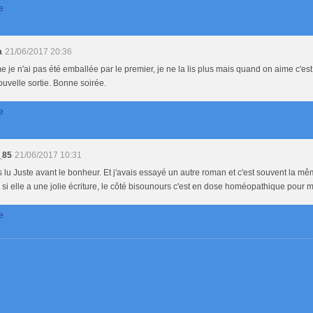
e
a
21/06/2017 20:36
je n'ai pas été emballée par le premier, je ne la lis plus mais quand on aime c'es
uvelle sortie. Bonne soirée.
e
_85
21/06/2017 10:31
s lu Juste avant le bonheur. Et j'avais essayé un autre roman et c'est souvent la mê
i elle a une jolie écriture, le côté bisounours c'est en dose homéopathique pour m
e