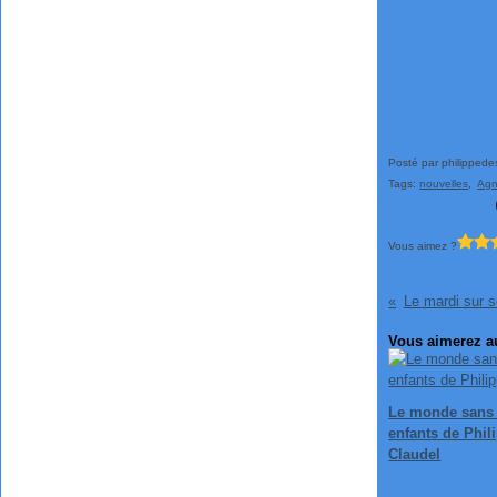
Posté par philippede
Tags:
nouvelles
,
Agn
Vous aimez ?
Le mardi sur 
Vous aimerez au
Le monde sans 
enfants de Phil
Claudel