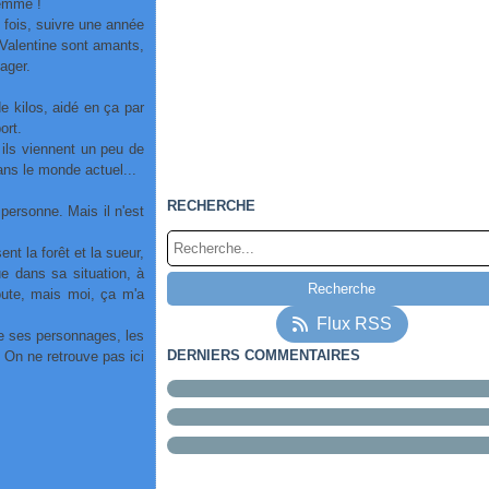
 femme !
 fois, suivre une année
t Valentine sont amants,
gager.
e kilos, aidé en ça par
port.
 ils viennent un peu de
ans le monde actuel...
RECHERCHE
 personne. Mais il n'est
t la forêt et la sueur,
ue dans sa situation, à
oute, mais moi, ça m'a
Flux RSS
me ses personnages, les
DERNIERS COMMENTAIRES
 On ne retrouve pas ici