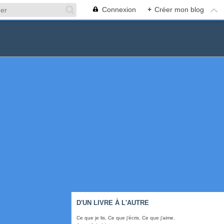
Connexion
+
Créer mon blog
D'UN LIVRE À L'AUTRE
Ce que je lis. Ce que j'écris. Ce que j'aime.