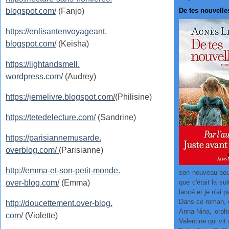
blogspot.com/
(Fanjo)
De tes nouvelle
https://enlisantenvoyageant.
blogspot.com/
(Keisha)
https://lightandsmell.
wordpress.com/
(Audrey)
https://jemelivre.blogspot.com/
(Philisine)
https://tetedelecture.com/
(Sandrine)
https://parisiannemusarde.
overblog.com/
(Parisianne)
http://emma-et-son-petit-monde.
son nouveau bouqu
over-blog.com/
(Emma)
que c'était la su
lancé et je n'ai 
Dans ce roman, 
http://doucettement.over-blog.
Anna-Nina, orph
com/
(Violette)
Valentine qui vi