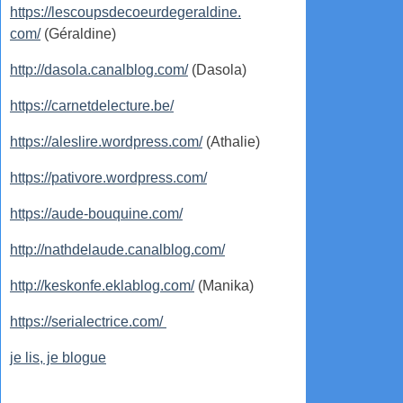
https://lescoupsdecoeurdegeraldine.
com/
(Géraldine)
http://dasola.canalblog.com/
(Dasola)
https://carnetdelecture.be/
https://aleslire.wordpress.com/
(Athalie)
https://pativore.wordpress.com/
https://aude-bouquine.com/
http://nathdelaude.canalblog.com/
http://keskonfe.eklablog.com/
(Manika)
https://serialectrice.com/
je lis, je blogue