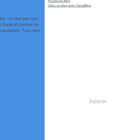
Accueil du blog
Créer un blog avec CanalBlog
 Non, ce n'est pas mon
du Saule et comme j'ai
le couverture. "Les mém
Publicité