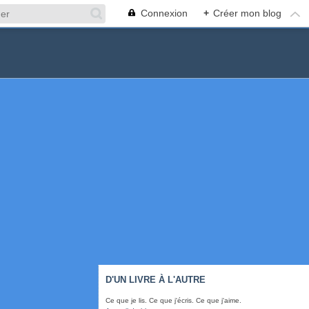
Connexion
+
Créer mon blog
D'UN LIVRE À L'AUTRE
Ce que je lis. Ce que j'écris. Ce que j'aime.