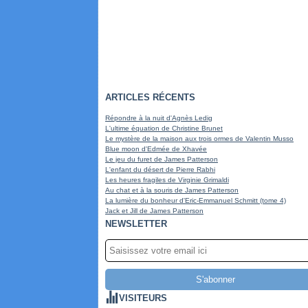
ARTICLES RÉCENTS
Répondre à la nuit d'Agnès Ledig
L'ultime équation de Christine Brunet
Le mystère de la maison aux trois ormes de Valentin Musso
Blue moon d'Edmée de Xhavée
Le jeu du furet de James Patterson
L'enfant du désert de Pierre Rabhi
Les heures fragiles de Virginie Grimaldi
Au chat et à la souris de James Patterson
La lumière du bonheur d'Eric-Emmanuel Schmitt (tome 4)
Jack et Jill de James Patterson
NEWSLETTER
VISITEURS