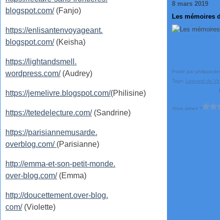
8 mars 2019
blogspot.com/
(Fanjo)
Les mémoires d
https://enlisantenvoyageant.
blogspot.com/
(Keisha)
https://lightandsmell.
Posté par philippede
wordpress.com/
(Audrey)
Tags:
Léonard de Vin
https://jemelivre.blogspot.com/
(Philisine)
Vous aimez ?
https://tetedelecture.com/
(Sandrine)
https://parisiannemusarde.
overblog.com/
(Parisianne)
http://emma-et-son-petit-monde.
over-blog.com/
(Emma)
http://doucettement.over-blog.
com/
(Violette)