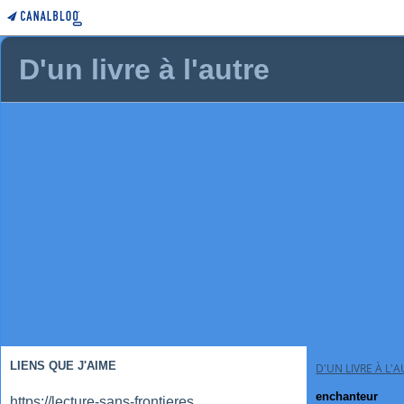
D'un livre à l'autre
LIENS QUE J'AIME
D'UN LIVRE À L'
enchanteur
https://lecture-sans-frontieres.