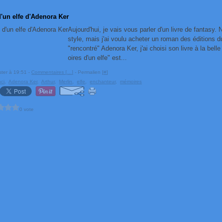
'un elfe d'Adenora Ker
Aujourd'hui, je vais vous parler d'un livre de fantasy.
style, mais j'ai voulu acheter un roman des éditions 
"rencontré" Adenora Ker, j'ai choisi son livre à la bel
oires d'un elfe" est...
ster à 19:51 -
Commentaires [
…
]
- Permalien [
#
]
ci
,
Adenora Ker
,
Arthur
,
Merlin
,
elfe
,
enchanteur
,
mémoires
0 vote