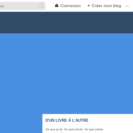
Connexion
+
Créer mon blog
D'UN LIVRE À L'AUTRE
Ce que je lis. Ce que j'écris. Ce que j'aime.