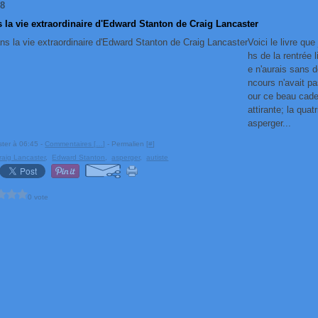
18
 la vie extraordinaire d'Edward Stanton de Craig Lancaster
Voici le livre que
hs de la rentrée l
e n'aurais sans d
ncours n'avait p
our ce beau cade
attirante; la quat
asperger...
ster à 06:45 -
Commentaires [
…
]
- Permalien [
#
]
raig Lancaster
,
Edward Stanton
,
asperger
,
autiste
0 vote