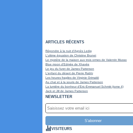
ARTICLES RÉCENTS
Répondre à la nuit d'Agnès Ledig
L'ultime équation de Christine Brunet
Le mystère de la maison aux trois ormes de Valentin Musso
Blue moon d'Edmée de Xhavée
Le jeu du furet de James Patterson
L'enfant du désert de Pierre Rabhi
Les heures fragiles de Virginie Grimaldi
Au chat et à la souris de James Patterson
La lumière du bonheur d'Eric-Emmanuel Schmitt (tome 4)
Jack et Jill de James Patterson
NEWSLETTER
VISITEURS