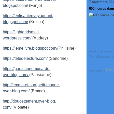
7 novembre 20
blogspot.com/
(Fanjo)
600 heures dans
https://enlisantenvoyageant.
blogspot.com/
(Keisha)
https://lightandsmell.
wordpress.com/
(Audrey)
https://jemelivre.blogspot.com/
(Philisine)
Posté par philippede
Tags:
600 heures
,
C
https://tetedelecture.com/
(Sandrine)
https://parisiannemusarde.
Vous aimez ?
overblog.com/
(Parisianne)
http://emma-et-son-petit-monde.
over-blog.com/
(Emma)
http://doucettement.over-blog.
com/
(Violette)