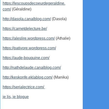
https://lescoupsdecoeurdegeraldine.
com/
(Géraldine)
http://dasola.canalblog.com/
(Dasola)
https://carnetdelecture.be/
https://aleslire.wordpress.com/
(Athalie)
https://pativore.wordpress.com/
https://aude-bouquine.com/
http://nathdelaude.canalblog.com/
http://keskonfe.eklablog.com/
(Manika)
https://serialectrice.com/
je lis, je blogue