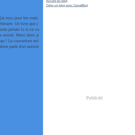
Accueil du blog
Créer un blog avec CanalBlog
 j'ai reçu pour les matc
ittéraire. Un livre que j
oute jamais lu si ce co
as existé. Merci donc p
au ! La couverture est
rième parle d'un autiste
Publicité