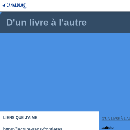
D'un livre à l'autre
LIENS QUE J'AIME
D'UN LIVRE À L'
autiste
https://lecture-sans-frontieres.