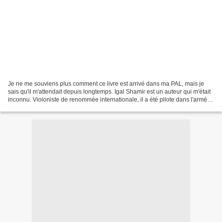
Je ne me souviens plus comment ce livre est arrivé dans ma PAL, mais je
sais qu'il m'attendait depuis longtemps. Igal Shamir est un auteur qui m'était
inconnu. Violoniste de renommée internationale, il a été pilote dans l'armée
israëlienne. Il vit en...