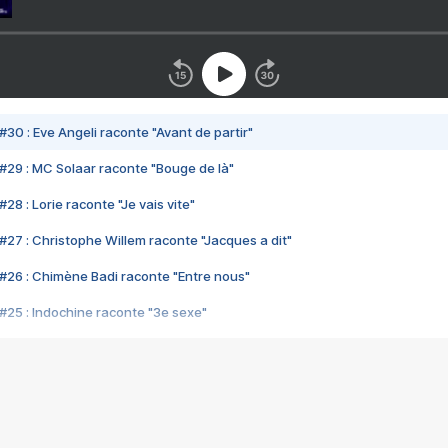
#30 : Eve Angeli raconte "Avant de partir"
#29 : MC Solaar raconte "Bouge de là"
28 : Lorie raconte "Je vais vite"
#27 : Christophe Willem raconte "Jacques a dit"
#26 : Chimène Badi raconte "Entre nous"
#25 : Indochine raconte "3e sexe"
#24 : Zaho raconte "C'est chelou"
#23 : Patrick Bruel raconte "Au café des délices"
#22 : Kyo raconte "Le chemin"