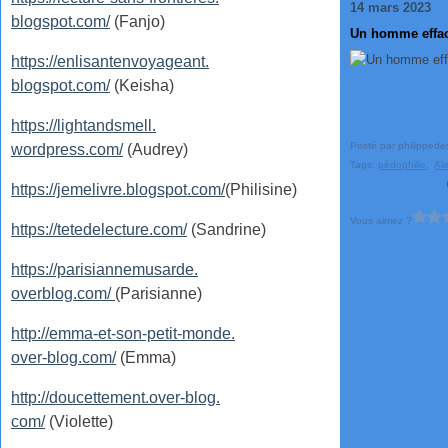
14 mars 2023
blogspot.com/
(Fanjo)
Un homme effac
https://enlisantenvoyageant.
blogspot.com/
(Keisha)
https://lightandsmell.
Posté par philippede
wordpress.com/
(Audrey)
Tags:
pédophilie
,
Al
https://jemelivre.blogspot.com/
(Philisine)
Vous aimez ?
https://tetedelecture.com/
(Sandrine)
https://parisiannemusarde.
overblog.com/
(Parisianne)
http://emma-et-son-petit-monde.
over-blog.com/
(Emma)
http://doucettement.over-blog.
com/
(Violette)