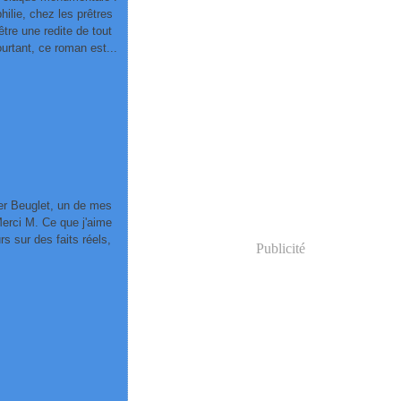
hilie, chez les prêtres
être une redite de tout
urtant, ce roman est...
nier Beuglet, un de mes
Merci M. Ce que j'aime
rs sur des faits réels,
Publicité