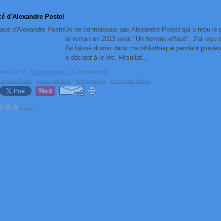
é d'Alexandre Postel
Je ne connaissais pas Alexandre Postel qui a reçu le 
er roman en 2013 avec "Un homme effacé". J'ai reçu ce
l'ai laissé dormir dans ma bibliothèque pendant plusi
e décider à le lire. Résultat...
ster à 17:45 -
Commentaires [
…
]
- Permalien [
#
]
exandre Postel
,
erreur judiciaire
,
pornographie
,
un homme effacé
0 vote