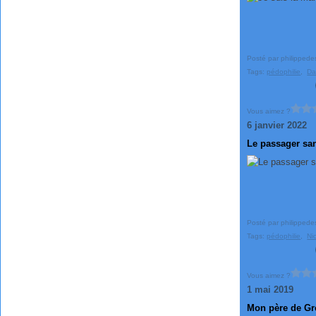
Posté par philippede
Tags:
pédophilie
,
Da
Vous aimez ?
6 janvier 2022
Le passager san
Posté par philippede
Tags:
pédophilie
,
Ni
Vous aimez ?
1 mai 2019
Mon père de Gr