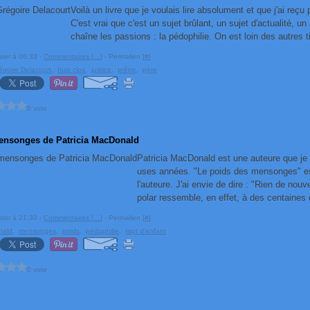
Voilà un livre que je voulais lire absolument et que j'ai reç
C'est vrai que c'est un sujet brûlant, un sujet d'actualité, un
chaîne les passions : la pédophilie. On est loin des autres tit
ster à 06:33 -
Commentaires [
…
]
- Permalien [
#
]
égoire Delacourt
,
huis clos
,
justice
,
prêtre
,
père
0 vote
ensonges de Patricia MacDonald
Patricia MacDonald est une auteure que je
uses années. "Le poids des mensonges" est
l'auteure. J'ai envie de dire : "Rien de nouv
polar ressemble, en effet, à des centaines d
ster à 21:30 -
Commentaires [
…
]
- Permalien [
#
]
nald
,
mensonges
,
poids
,
pédophilie
,
rapt d'enfant
0 vote