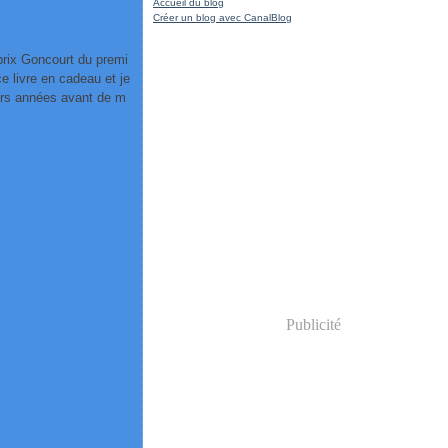
Accueil du blog
Créer un blog avec CanalBlog
prix Goncourt du premi
 livre en cadeau et je
eurs années avant de m
Publicité