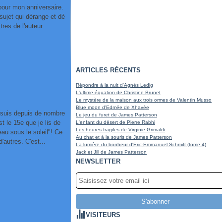
u pour mon anniversaire.
 sujet qui dérange et dé
res de l'auteur...
ARTICLES RÉCENTS
Répondre à la nuit d'Agnès Ledig
L'ultime équation de Christine Brunet
Le mystère de la maison aux trois ormes de Valentin Musso
Blue moon d'Edmée de Xhavée
 suis depuis de nombre
Le jeu du furet de James Patterson
 le 15e que je lis de
L'enfant du désert de Pierre Rabhi
Les heures fragiles de Virginie Grimaldi
eau sous le soleil"! Ce
Au chat et à la souris de James Patterson
'autres. C'est...
La lumière du bonheur d'Eric-Emmanuel Schmitt (tome 4)
Jack et Jill de James Patterson
NEWSLETTER
VISITEURS