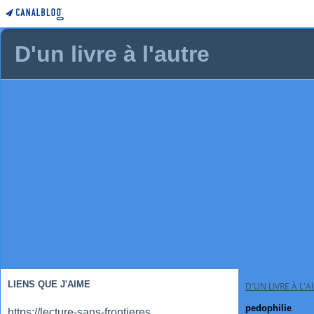
D'un livre à l'autre
LIENS QUE J'AIME
D'UN LIVRE À L'
pedophilie
https://lecture-sans-frontieres.