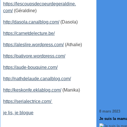
https://lescoupsdecoeurdegeraldine.
com/
(Géraldine)
http://dasola.canalblog.com/
(Dasola)
https://carnetdelecture.be/
https://aleslire.wordpress.com/
(Athalie)
https://pativore.wordpress.com/
https://aude-bouquine.com/
http://nathdelaude.canalblog.com/
http://keskonfe.eklablog.com/
(Manika)
https://serialectrice.com/
8 mars 2023
je lis, je blogue
Je suis la mama