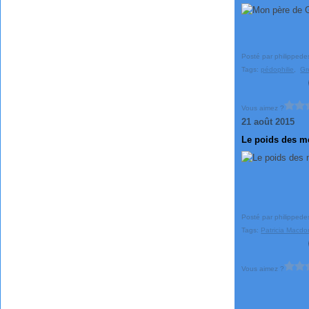
Posté par philippede
Tags:
pédophilie
,
Gr
Vous aimez ?
21 août 2015
Le poids des m
Posté par philippede
Tags:
Patricia Macdo
Vous aimez ?