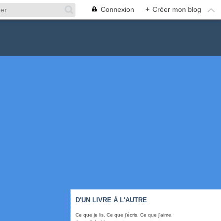
Connexion
+
Créer mon blog
D'UN LIVRE À L'AUTRE
Ce que je lis. Ce que j'écris. Ce que j'aime.