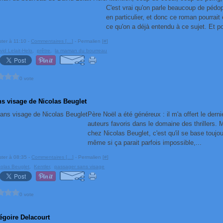
C'est vrai qu'on parle beaucoup de pédop
en particulier, et donc ce roman pourrait 
ce qu'on a déjà entendu à ce sujet. Et po
ster à 11:10 -
Commentaires [
…
]
- Permalien [
#
]
vid Lelait-Helo
,
prêtre
,
la maman du bourreau
0 vote
s visage de Nicolas Beuglet
Père Noël a été généreux : il m'a offert le der
auteurs favoris dans le domaine des thrillers. 
chez Nicolas Beuglet, c'est qu'il se base toujou
même si ça parait parfois impossible,...
ster à 08:35 -
Commentaires [
…
]
- Permalien [
#
]
colas Beuglet
,
Kentler
,
passager sans visage
0 vote
égoire Delacourt