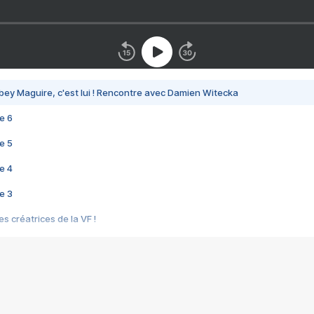
bey Maguire, c'est lui ! Rencontre avec Damien Witecka
e 6
e 5
e 4
e 3
s créatrices de la VF !
e 2
e 1
e Mektoub My Love arrive enfin ! Rencontre avec Shaïn Boumedine et Sal