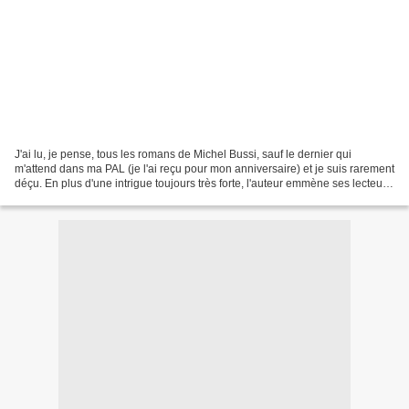
J'ai lu, je pense, tous les romans de Michel Bussi, sauf le dernier qui
m'attend dans ma PAL (je l'ai reçu pour mon anniversaire) et je suis rarement
déçu. En plus d'une intrigue toujours très forte, l'auteur emmène ses lecteurs
dans différentes régions...