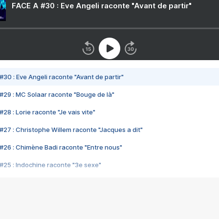
FACE A #30 : Eve Angeli raconte "Avant de partir"
#30 : Eve Angeli raconte "Avant de partir"
#29 : MC Solaar raconte "Bouge de là"
28 : Lorie raconte "Je vais vite"
#27 : Christophe Willem raconte "Jacques a dit"
#26 : Chimène Badi raconte "Entre nous"
#25 : Indochine raconte "3e sexe"
#24 : Zaho raconte "C'est chelou"
#23 : Patrick Bruel raconte "Au café des délices"
#22 : Kyo raconte "Le chemin"