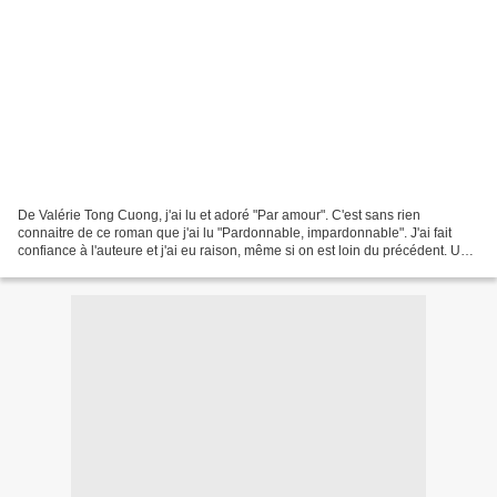
De Valérie Tong Cuong, j'ai lu et adoré "Par amour". C'est sans rien
connaitre de ce roman que j'ai lu "Pardonnable, impardonnable". J'ai fait
confiance à l'auteure et j'ai eu raison, même si on est loin du précédent. Un
roman tout à fait différent. "Pardonnable,...