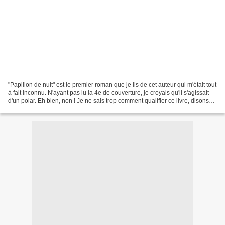
"Papillon de nuit" est le premier roman que je lis de cet auteur qui m'était tout
à fait inconnu. N'ayant pas lu la 4e de couverture, je croyais qu'il s'agissait
d'un polar. Eh bien, non ! Je ne sais trop comment qualifier ce livre, disons
"un policier...