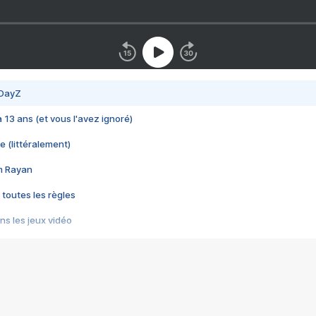
 DayZ
 a 13 ans (et vous l'avez ignoré)
e (littéralement)
im Rayan
 toutes les règles
s les jeux vidéo
us choquant de Rockstar ? - Le scandale BULLY
e plus moche de Steam
du RÊVE tourne au CAUCHEMAR