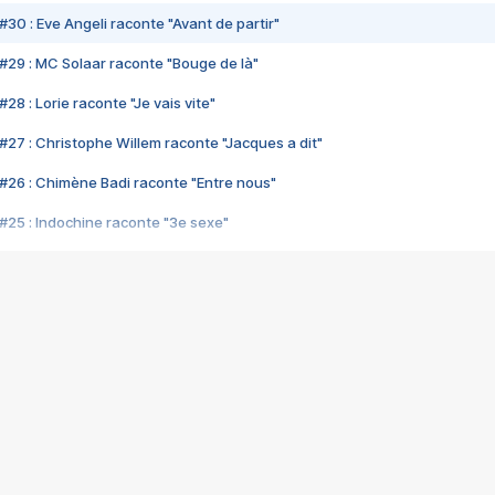
#30 : Eve Angeli raconte "Avant de partir"
#29 : MC Solaar raconte "Bouge de là"
28 : Lorie raconte "Je vais vite"
#27 : Christophe Willem raconte "Jacques a dit"
#26 : Chimène Badi raconte "Entre nous"
#25 : Indochine raconte "3e sexe"
#24 : Zaho raconte "C'est chelou"
#23 : Patrick Bruel raconte "Au café des délices"
#22 : Kyo raconte "Le chemin"
#21 : Nolwenn Leroy raconte "Cassé"
#20 : Patrick Hernandez raconte "Born to be alive"
#19 : Lorie raconte "Près de moi"