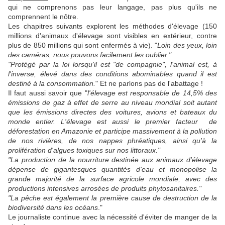
qui ne comprenons pas leur langage, pas plus qu'ils ne
comprennent le nôtre.
Les chapitres suivants explorent les méthodes d'élevage (150
millions d'animaux d'élevage sont visibles en extérieur, contre
plus de 850 millions qui sont enfermés à vie). "
Loin des yeux, loin
des caméras, nous pouvons facilement les oublier."
"Protégé par la loi lorsqu'il est "de compagnie", l'animal est, à
l'inverse, élevé dans des conditions abominables quand il est
destiné à la consommation.
" Et ne parlons pas de l'abattage !
Il faut aussi savoir que "
l'élevage est responsable de 14,5% des
émissions de gaz à effet de serre au niveau mondial soit autant
que les émissions directes des voitures, avions et bateaux du
monde entier. L'élevage est aussi le premier facteur de
déforestation en Amazonie et participe massivement à la pollution
de nos rivières, de nos nappes phréatiques, ainsi qu'à la
prolifération d'algues toxiques sur nos littoraux."
"La production de la nourriture destinée aux animaux d'élevage
dépense de gigantesques quantités d'eau et monopolise la
grande majorité de la surface agricole mondiale, avec des
productions intensives arrosées de produits phytosanitaires."
"La pêche est également la première cause de destruction de la
biodiversité dans les océans
."
Le journaliste continue avec la nécessité d'éviter de manger de la