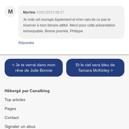
M
Martine
23/01/2023 08:27
Je note cet ouvrage également et m'en vais de ce pas le
réserver à mon libraire attitré. Merci pour cette présentation
remarquable. Bonne journée, Philippe
Répondre
< Je te verrai dans mon
Et le ciel sera bleu de
rêve de Julie Bonnie
Tamara McKinley >
Hébergé par Canalblog
Top articles
Pages
Contact
Signaler un abus