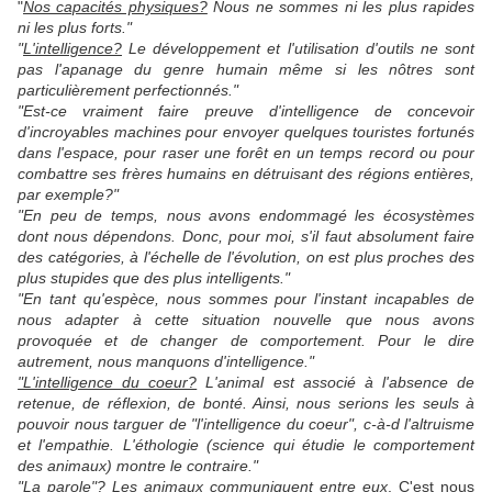
"
Nos capacités physiques?
Nous ne sommes ni les plus rapides
ni les plus forts."
"
L'intelligence?
Le développement et l'utilisation d'outils ne sont
pas l'apanage du genre humain même si les nôtres sont
particulièrement perfectionnés."
"Est-ce vraiment faire preuve d'intelligence de concevoir
d'incroyables machines pour envoyer quelques touristes fortunés
dans l'espace, pour raser une forêt en un temps record ou pour
combattre ses frères humains en détruisant des régions entières,
par exemple?"
"En peu de temps, nous avons endommagé les écosystèmes
dont nous dépendons. Donc, pour moi, s'il faut absolument faire
des catégories, à l'échelle de l'évolution, on est plus proches des
plus stupides que des plus intelligents."
"En tant qu'espèce, nous sommes pour l'instant incapables de
nous adapter à cette situation nouvelle que nous avons
provoquée et de changer de comportement. Pour le dire
autrement, nous manquons d'intelligence."
"L'intelligence du coeur?
L'animal est associé à l'absence de
retenue, de réflexion, de bonté. Ainsi, nous serions les seuls à
pouvoir nous targuer de "l'intelligence du coeur", c-à-d l'altruisme
et l'empathie. L'éthologie (science qui étudie le comportement
des animaux) montre le contraire."
"La parole"?
Les animaux communiquent entre eux
. C'est nous