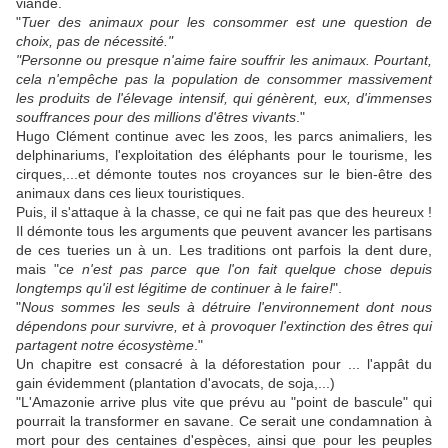
viande.
"
Tuer des animaux pour les consommer est une question de
choix, pas de nécessité."
"Personne ou presque n'aime faire souffrir les animaux. Pourtant,
cela n'empêche pas la population de consommer massivement
les produits de l'élevage intensif, qui génèrent, eux, d'immenses
souffrances pour des millions d'êtres vivants
."
Hugo Clément continue avec les zoos, les parcs animaliers, les
delphinariums, l'exploitation des éléphants pour le tourisme, les
cirques,...et démonte toutes nos croyances sur le bien-être des
animaux dans ces lieux touristiques.
Puis, il s'attaque à la chasse, ce qui ne fait pas que des heureux !
Il démonte tous les arguments que peuvent avancer les partisans
de ces tueries un à un. Les traditions ont parfois la dent dure,
mais "
ce n'est pas parce que l'on fait quelque chose depuis
longtemps qu'il est légitime de continuer à le faire!
".
"
Nous sommes les seuls à détruire l'environnement dont nous
dépendons pour survivre, et à provoquer l'extinction des êtres qui
partagent notre écosystème
."
Un chapitre est consacré à la déforestation pour ... l'appât du
gain évidemment (plantation d'avocats, de soja,...)
"L'Amazonie arrive plus vite que prévu au "point de bascule" qui
pourrait la transformer en savane. Ce serait une condamnation à
mort pour des centaines d'espèces, ainsi que pour les peuples