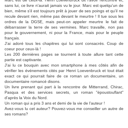
Marc est de ceux-là. Henri Loevenbruck dit l'avoir rencontré et,
sans lui, ce livre n'aurait jamais vu le jour. Marc est quelqu'un de
bien, même s'il est toujours prêt à jouer de ses poings et qu'il ne
recule devant rien, même pas devant le meurtre ! Il tue sous les
ordres de la DGSE, mais peut-on appeler meurtre le fait de
débarrasser la terre de ses vermines. Marc travaille, non pas
pour le gouvernement, ni pour la France, mais pour le peuple
français.
J'ai adoré tous les chapitres qui lui sont consacrés. Coup de
coeur pour ceux-là !
Les 200 dernières pages se tournent à toute allure tant cette
partie est captivante.
J'ai lu ce bouquin avec mon smartphone à mes côtés afin de
vérifier les événements cités par Henri Loevenbruck et tout était
exact ce qui pourrait faire de ce roman un documentaire, un
documentaire romancé disons.
Un livre prenant qui part à la rencontre de Mitterrand, Chirac,
Pasqua et des services secrets, un roman "époustouflant"
d'après la Voix du Nord.
Un roman qui a pris 3 ans et demi de la vie de l'auteur !
Avez-vous lu cet auteur? Pouvez-vous me conseiller un autre de
ses romans?