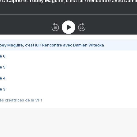
 DiCaprio et Tobey Maguire, c'est lui ! Rencontre avec Dam
bey Maguire, c'est lui ! Rencontre avec Damien Witecka
e 6
e 5
e 4
e 3
s créatrices de la VF !
e 2
e 1
e Mektoub My Love arrive enfin ! Rencontre avec Shaïn Boumedine et Sal