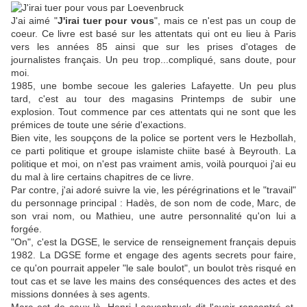
J'ai aimé "
J'irai tuer pour vous
", mais ce n'est pas un coup de
coeur. Ce livre est basé sur les attentats qui ont eu lieu à Paris
vers les années 85 ainsi que sur les prises d'otages de
journalistes français. Un peu trop...compliqué, sans doute, pour
moi.
1985, une bombe secoue les galeries Lafayette. Un peu plus
tard, c'est au tour des magasins Printemps de subir une
explosion. Tout commence par ces attentats qui ne sont que les
prémices de toute une série d'exactions.
Bien vite, les soupçons de la police se portent vers le Hezbollah,
ce parti politique et groupe islamiste chiite basé à Beyrouth. La
politique et moi, on n'est pas vraiment amis, voilà pourquoi j'ai eu
du mal à lire certains chapitres de ce livre.
Par contre, j'ai adoré suivre la vie, les pérégrinations et le "travail"
du personnage principal : Hadès, de son nom de code, Marc, de
son vrai nom, ou Mathieu, une autre personnalité qu'on lui a
forgée.
"On", c'est la DGSE, le service de renseignement français depuis
1982. La DGSE forme et engage des agents secrets pour faire,
ce qu'on pourrait appeler "le sale boulot", un boulot très risqué en
tout cas et se lave les mains des conséquences des actes et des
missions données à ses agents.