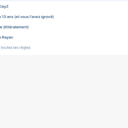
 DayZ
 a 13 ans (et vous l'avez ignoré)
e (littéralement)
im Rayan
 toutes les règles
s les jeux vidéo
us choquant de Rockstar ? - Le scandale BULLY
e plus moche de Steam
du RÊVE tourne au CAUCHEMAR
pendant 8 heures
it… à tort
umiliés par un jeu vidéo