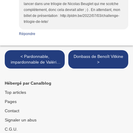
lancer dans une trilogie de Nicolas Beuglet qui me scotche
complètement, donc cela devrait aller ;-) . En attendant, mon
billet de présentation : http://pldm.be/2022/07/03/challenge-
trilogie-de-lete/
Répondre
< Pardonnable,
Donbass de Benoît Vitkine
impardonnable de Valérie
>
Tong Cuong
Hébergé par Canalblog
Top articles
Pages
Contact
Signaler un abus
C.G.U.