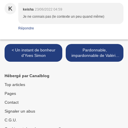
K
keisha
23/06/2022 04:59
Je ne connais pas (le contexte un peu quand même)
Répondre
< Un instant de bonheur
Pardonnable,
d'Yves Simon
impardonnable de Valérie
Tong Cuong >
Hébergé par Canalblog
Top articles
Pages
Contact
Signaler un abus
C.G.U.