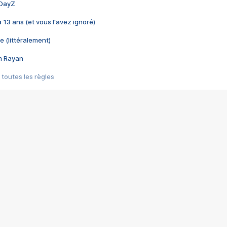
 DayZ
 a 13 ans (et vous l'avez ignoré)
e (littéralement)
im Rayan
 toutes les règles
s les jeux vidéo
us choquant de Rockstar ? - Le scandale BULLY
e plus moche de Steam
du RÊVE tourne au CAUCHEMAR
pendant 8 heures
it… à tort
umiliés par un jeu vidéo
ire - Final Fantasy 8