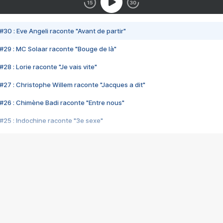
#30 : Eve Angeli raconte "Avant de partir"
#29 : MC Solaar raconte "Bouge de là"
28 : Lorie raconte "Je vais vite"
#27 : Christophe Willem raconte "Jacques a dit"
#26 : Chimène Badi raconte "Entre nous"
#25 : Indochine raconte "3e sexe"
#24 : Zaho raconte "C'est chelou"
#23 : Patrick Bruel raconte "Au café des délices"
#22 : Kyo raconte "Le chemin"
#21 : Nolwenn Leroy raconte "Cassé"
#20 : Patrick Hernandez raconte "Born to be alive"