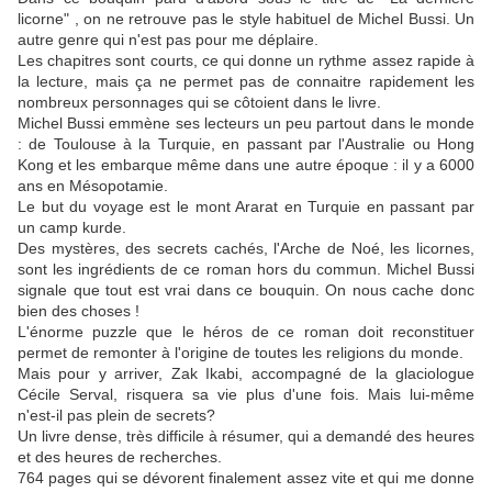
licorne" , on ne retrouve pas le style habituel de Michel Bussi. Un
autre genre qui n'est pas pour me déplaire.
Les chapitres sont courts, ce qui donne un rythme assez rapide à
la lecture, mais ça ne permet pas de connaitre rapidement les
nombreux personnages qui se côtoient dans le livre.
Michel Bussi emmène ses lecteurs un peu partout dans le monde
: de Toulouse à la Turquie, en passant par l'Australie ou Hong
Kong et les embarque même dans une autre époque : il y a 6000
ans en Mésopotamie.
Le but du voyage est le mont Ararat en Turquie en passant par
un camp kurde.
Des mystères, des secrets cachés, l'Arche de Noé, les licornes,
sont les ingrédients de ce roman hors du commun. Michel Bussi
signale que tout est vrai dans ce bouquin. On nous cache donc
bien des choses !
L'énorme puzzle que le héros de ce roman doit reconstituer
permet de remonter à l'origine de toutes les religions du monde.
Mais pour y arriver, Zak Ikabi, accompagné de la glaciologue
Cécile Serval, risquera sa vie plus d'une fois. Mais lui-même
n'est-il pas plein de secrets?
Un livre dense, très difficile à résumer, qui a demandé des heures
et des heures de recherches.
764 pages qui se dévorent finalement assez vite et qui me donne