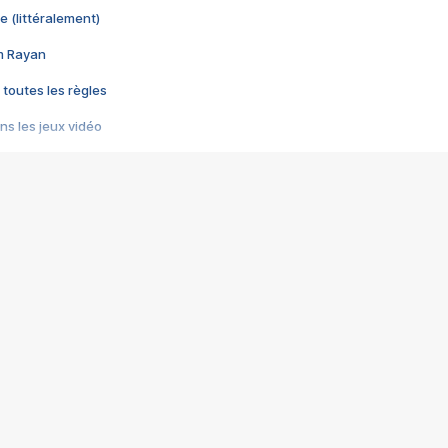
e (littéralement)
im Rayan
 toutes les règles
s les jeux vidéo
us choquant de Rockstar ? - Le scandale BULLY
e plus moche de Steam
du RÊVE tourne au CAUCHEMAR
pendant 8 heures
it… à tort
umiliés par un jeu vidéo
ire - Final Fantasy 8
ti un empire - Age of Empires