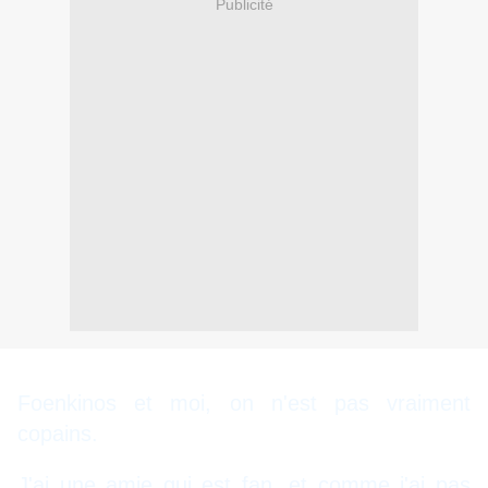
Publicité
Foenkinos et moi, on n'est pas vraiment
copains.
J'ai une amie qui est fan, et comme j'ai pas