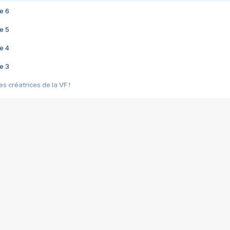
e 6
e 5
e 4
e 3
s créatrices de la VF !
e 2
e 1
e Mektoub My Love arrive enfin ! Rencontre avec Shaïn Boumedine et Sal
i : après Toni en famille
elle réalise le bouleversant Dites lui que je l'aime
ais ! Rencontre autour de Vie privée de Rebecca Zlotowski
 de Marguerite, Grave... Rencontre avec Ella Rumpf