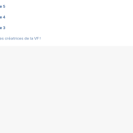
e 5
e 4
e 3
s créatrices de la VF !
e 2
e 1
e Mektoub My Love arrive enfin ! Rencontre avec Shaïn Boumedine et Sal
i : après Toni en famille
elle réalise le bouleversant Dites lui que je l'aime
ais ! Rencontre autour de Vie privée de Rebecca Zlotowski
 de Marguerite, Grave... Rencontre avec Ella Rumpf
 Les Rêveurs, un film intime sur la santé mentale