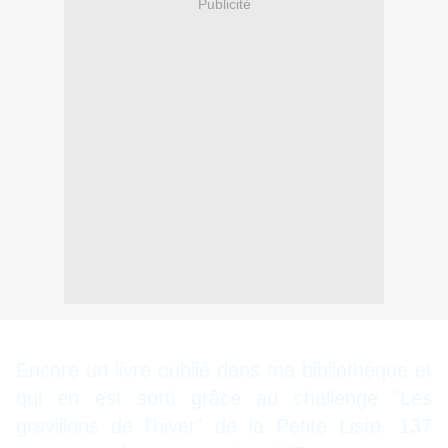
Publicité
Encore un livre oublié dans ma bibliothèque et
qui en est sorti grâce au challenge "
Les
gravillons de l'hiver
" de la Petite Liste. 137