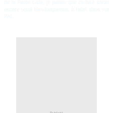
de la Petite Liste, je pense que ce livre serait
encore resté bien longtemps, à l'abri, dans ma
PAL.
Publicité