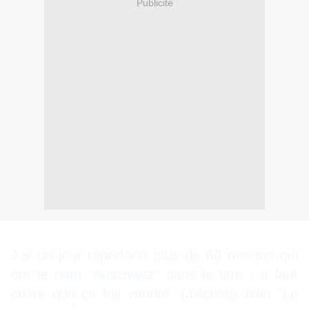
Publicité
J'ai un jour répertorié plus de 60 romans qui
ont le nom "Auschwitz" dans le titre ! Il faut
croire que ça fait vendre. (J'écrirais bien "Le