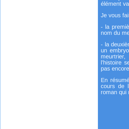
élément va 
Je vous fa
- la premiè
nom du meur
- la deuxi
un embryon
meurtrier,
l'histoire
pas encore 
En résumé 
cours de l
roman qui 