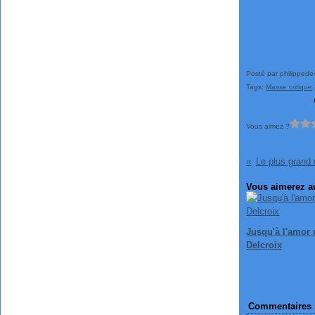
Posté par philippede
Tags:
Masse critique
Vous aimez ?
Le plus grand d
Vous aimerez au
Jusqu'à l'amor 
Delcroix
Commentaires