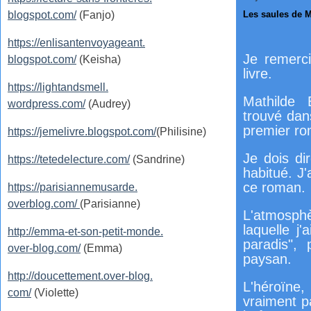
blogspot.com/
(Fanjo)
Les saules de M
https://enlisantenvoyageant.
Je remerci
blogspot.com/
(Keisha)
livre.
https://lightandsmell.
Mathilde B
wordpress.com/
(Audrey)
trouvé dan
premier r
https://jemelivre.blogspot.com/
(Philisine)
Je dois di
https://tetedelecture.com/
(Sandrine)
habitué. J'
ce roman.
https://parisiannemusarde.
overblog.com/
(Parisianne)
L'atmosphè
laquelle j
http://emma-et-son-petit-monde.
paradis", 
over-blog.com/
(Emma)
paysan.
http://doucettement.over-blog.
L'héroïne,
com/
(Violette)
vraiment pa