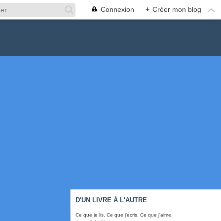
Connexion
+
Créer mon blog
D'UN LIVRE À L'AUTRE
Ce que je lis. Ce que j'écris. Ce que j'aime.