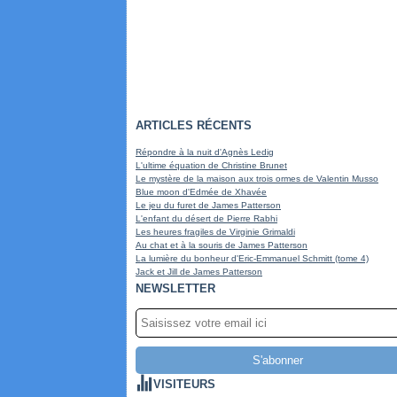
ARTICLES RÉCENTS
Répondre à la nuit d'Agnès Ledig
L'ultime équation de Christine Brunet
Le mystère de la maison aux trois ormes de Valentin Musso
Blue moon d'Edmée de Xhavée
Le jeu du furet de James Patterson
L'enfant du désert de Pierre Rabhi
Les heures fragiles de Virginie Grimaldi
Au chat et à la souris de James Patterson
La lumière du bonheur d'Eric-Emmanuel Schmitt (tome 4)
Jack et Jill de James Patterson
NEWSLETTER
VISITEURS