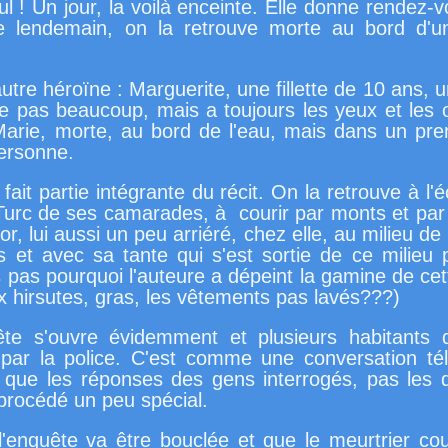
ul ! Un jour, la voilà enceinte. Elle donne rendez-
Le lendemain, on la retrouve morte au bord d'un
autre héroïne : Marguerite, une fillette de 10 ans, 
le pas beaucoup, mais a toujours les yeux et les or
Marie, morte, au bord de l'eau, mais dans un pr
 personne.
fait partie intégrante du récit. On la retrouve à l'é
 Turc de ses camarades, à courir par monts et pa
or, lui aussi un peu arriéré, chez elle, au milieu d
s et avec sa tante qui s'est sortie de ce milieu
pas pourquoi l'auteure a dépeint la gamine de cett
x hirsutes, gras, les vêtements pas lavés???)
te s'ouvre évidemment et plusieurs habitants d
 par la police. C'est comme une conversation té
a que les réponses des gens interrogés, pas les 
 procédé un peu spécial.
l'enquête va être bouclée et que le meurtrier cou