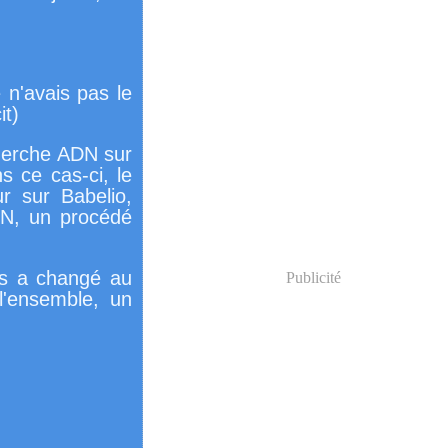
e n'avais pas le
it)
cherche ADN sur
s ce cas-ci, le
ur sur Babelio,
DN, un procédé
vis a changé au
Publicité
l'ensemble, un