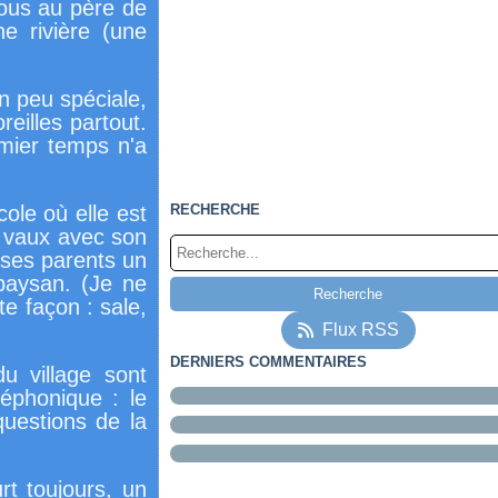
vous au père de
e rivière (une
un peu spéciale,
eilles partout.
emier temps n'a
cole où elle est
RECHERCHE
r vaux avec son
e ses parents un
 paysan. (Je ne
e façon : sale,
Flux RSS
DERNIERS COMMENTAIRES
u village sont
léphonique : le
questions de la
rt toujours, un