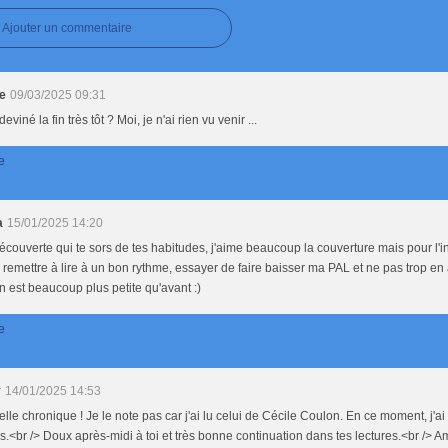
Ajouter un commentaire
ie
09/03/2025 09:31
eviné la fin très tôt ? Moi, je n'ai rien vu venir ...
e
a
15/01/2025 14:20
couverte qui te sors de tes habitudes, j'aime beaucoup la couverture mais pour l'in
remettre à lire à un bon rythme, essayer de faire baisser ma PAL et ne pas trop en
 est beaucoup plus petite qu'avant :)
e
y
14/01/2025 14:53
lle chronique ! Je le note pas car j'ai lu celui de Cécile Coulon. En ce moment, j'ai
s.<br /> Doux après-midi à toi et très bonne continuation dans tes lectures.<br /> Am