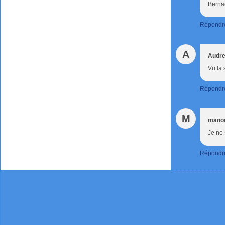
Berna
Répondr
A
Audre
Vu la 
Répondr
M
mano
Je ne 
Répondr