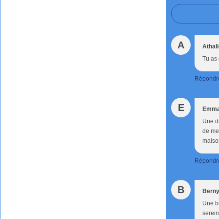
A
Athal
Tu as d
Répondr
E
Emm
Une dé
de me 
maison
Répondr
B
Bern
Une be
serein