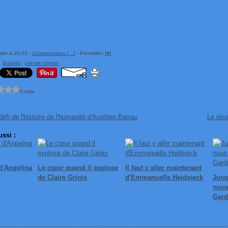
ster à 20:42 -
Commentaires [
…
]
- Permalien [
#
]
,
Babelio
,
premier roman
0 vote
éfi de l'histoire de l'humanité d'Aurélien Barrau
Le rés
ssi :
d'Angelina
Le cœur quand il explose
Il faut y aller maintenant
de Claire Griois
d'Emmanuelle Heidsieck
Jusq
nous
Gard