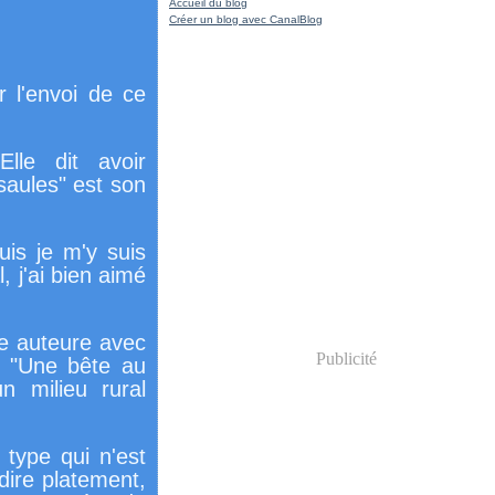
Accueil du blog
Créer un blog avec CanalBlog
r l'envoi de ce
Elle dit avoir
saules" est son
uis je m'y suis
, j'ai bien aimé
ne auteure avec
Publicité
s "Une bête au
n milieu rural
 type qui n'est
dire platement,