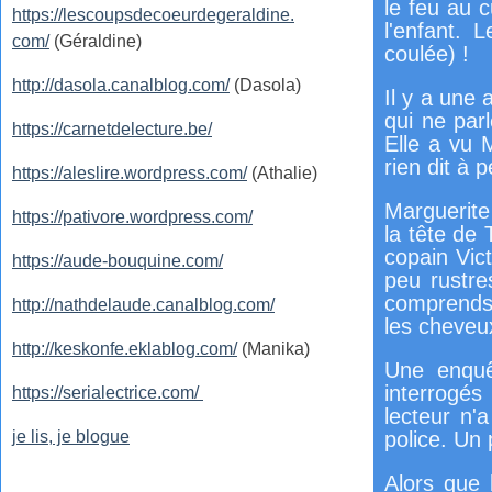
le feu au c
https://lescoupsdecoeurdegeraldine.
l'enfant. 
com/
(Géraldine)
coulée) !
http://dasola.canalblog.com/
(Dasola)
Il y a une 
qui ne par
https://carnetdelecture.be/
Elle a vu 
rien dit à
https://aleslire.wordpress.com/
(Athalie)
Marguerite 
https://pativore.wordpress.com/
la tête de
copain Vict
https://aude-bouquine.com/
peu rustre
comprends 
http://nathdelaude.canalblog.com/
les cheveu
http://keskonfe.eklablog.com/
(Manika)
Une enquê
interrogés
https://serialectrice.com/
lecteur n'
je lis, je blogue
police. Un
Alors que 