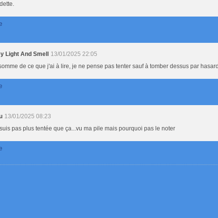
dette.
e
y Light And Smell
13/01/2025 22:05
somme de ce que j'ai à lire, je ne pense pas tenter sauf à tomber dessus par hasard
e
u
13/01/2025 08:23
suis pas plus tentée que ça...vu ma pile mais pourquoi pas le noter
e