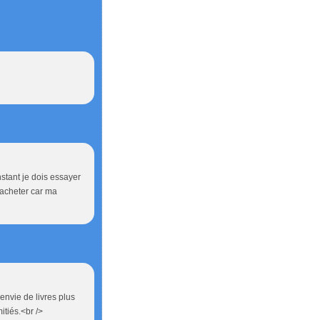
stant je dois essayer
 acheter car ma
 envie de livres plus
itiés.<br />